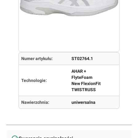
Numer artykułu:
ST02764.1
AHAR +
FlyteFoam
Technologie:
New FlexionFit
TWISTRUSS
Nawierzchnia:
uniwersalna