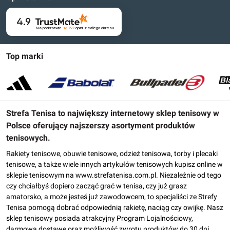
4.9
Na podstawie
16 797
opinii
z całego okresu
Top marki
Strefa Tenisa to największy internetowy sklep tenisowy w
Polsce oferujący najszerszy asortyment produktów
tenisowych.
Rakiety tenisowe, obuwie tenisowe, odzież tenisowa, torby i plecaki
tenisowe, a także wiele innych artykułów tenisowych kupisz online w
sklepie tenisowym na www.strefatenisa.com.pl. Niezależnie od tego
czy chciałbyś dopiero zacząć grać w tenisa, czy już grasz
amatorsko, a może jesteś już zawodowcem, to specjaliści ze Strefy
Tenisa pomogą dobrać odpowiednią rakietę, naciąg czy owijkę. Nasz
sklep tenisowy posiada atrakcyjny Program Lojalnościowy,
darmową dostawę oraz możliwość zwrotu produktów do 30 dni.