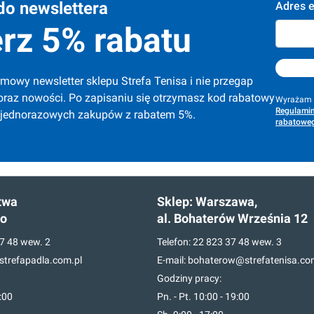
do newslettera
Adres e
rz 5% rabatu
mowy newsletter sklepu Strefa Tenisa i nie przegap 
oraz nowości. Po zapisaniu się otrzymasz kod rabatowy 
Wyrażam z
Regulamin
 jednorazowych zakupów z rabatem 5%.
rabatoweg
twa
Sklep:
Warszawa,
go
al. Bohaterów Września 12
7 48
wew. 2
Telefon:
22 823 37 48
wew. 3
trefapadla.com.pl
E-mail:
bohaterow@strefatenisa.co
Godziny pracy:
7:00
Pn. - Pt. 10:00 - 19:00