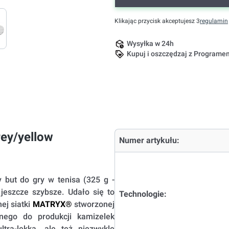
Klikając przycisk akceptujesz 3
regulamin
Wysyłka w 24h
Kupuj i oszczędzaj z Program
rey/yellow
Numer artykułu:
 but do gry w tenisa (325 g -
 jeszcze szybsze. Udało się to
Technologie:
ej siatki
MATRYX®
stworzonej
nego do produkcji kamizelek
ltra-lekka, ale też niezwykle