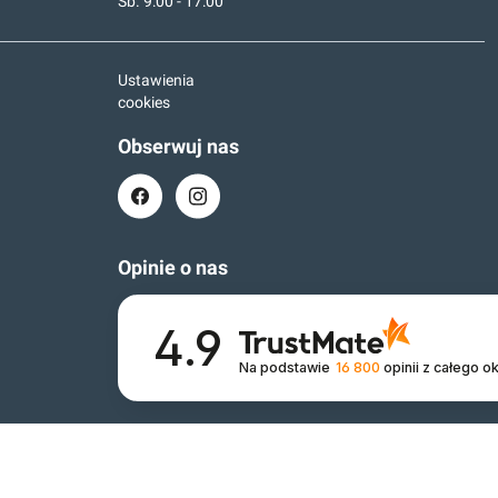
Sb. 9:00 - 17:00
Ustawienia
cookies
Obserwuj nas
Opinie o nas
4.9
Na podstawie
16 800
opinii
z całego o