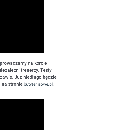
zeprowadzamy na korcie
ezależni trenerzy. Testy
awie. Już niedługo będzie
 na stronie
.
butytenisowe.pl