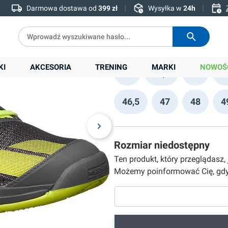
339,90 zł
Darmowa dostawa od
399 zł
Wysyłka w
24h
Cena sugerowana:
599,00 zł
Rozmiar
KI
AKCESORIA
TRENING
MARKI
NOWOŚ
40
40,5
41
4
46,5
47
48
4
Rozmiar niedostępny
Ten produkt, który przeglądasz,
Możemy poinformować Cię, gdy