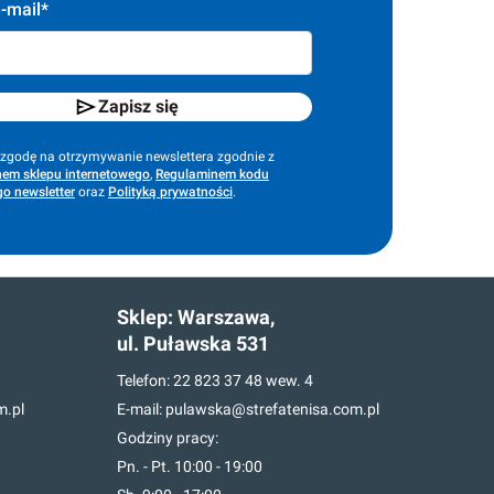
-mail*
Zapisz się
godę na otrzymywanie newslettera zgodnie z
em sklepu internetowego
,
Regulaminem kodu
o newsletter
oraz
Polityką prywatności
.
Sklep:
Warszawa,
ul. Puławska 531
Telefon:
22 823 37 48
wew. 4
m.pl
E-mail:
pulawska@strefatenisa.com.pl
Godziny pracy:
Pn. - Pt. 10:00 - 19:00