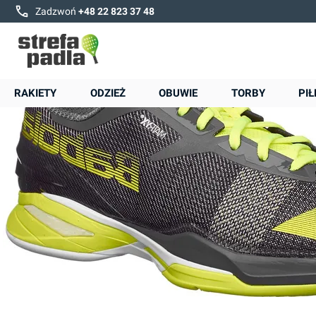
Babolat Jet Clay M - grey/yellow
Zadzwoń
+48 22 823 37 48
-12%: SHOES12
RAKIETY
ODZIEŻ
OBUWIE
TORBY
PIŁ