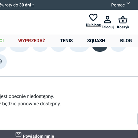
Zwroty do
30 dni *
Pomoc
Ulubione
Zaloguj
Koszyk
0,00 zł
CI
WYPRZEDAŻ
TENIS
SQUASH
BLOG
2
42,5
43
44
44,5
45
46
9
 jest obecnie niedostępny.
 będzie ponownie dostępny.
Powiadom mnie