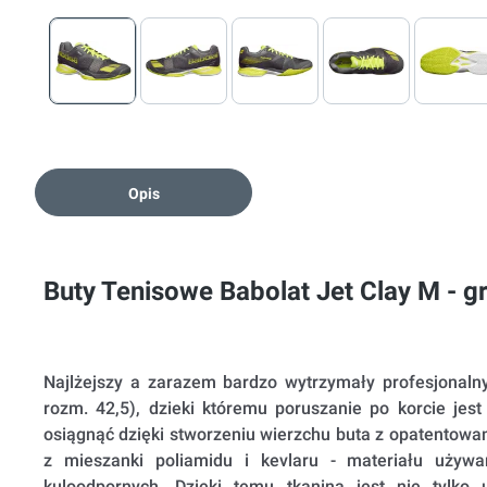
Opis
Buty Tenisowe Babolat Jet Clay M - g
Najlżejszy a zarazem bardzo wytrzymały profesjonalny
rozm. 42,5), dzieki któremu poruszanie po korcie jest
osiągnąć dzięki stworzeniu wierzchu buta z opatentowan
z mieszanki poliamidu i kevlaru - materiału używa
kuloodpornych. Dzięki temu tkanina jest nie tylko u