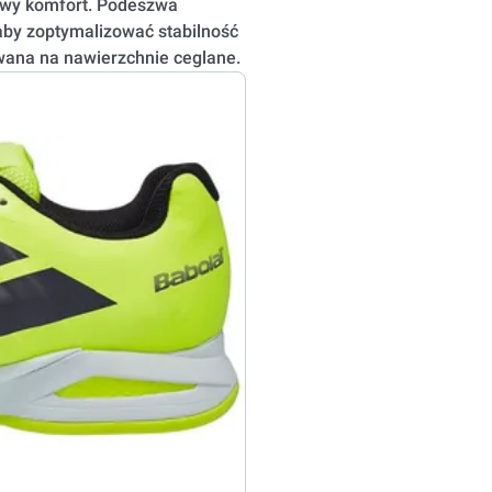
owy komfort. Podeszwa
aby zoptymalizować stabilność
ana na nawierzchnie ceglane.