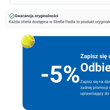
Gwarancja oryginalności
Każda oferta dostępna w Strefie Padla to produkt orygin
Zapisz się 
Odbie
-5%
Zapisz się na dar
żadnej promocji 
uprawniający do