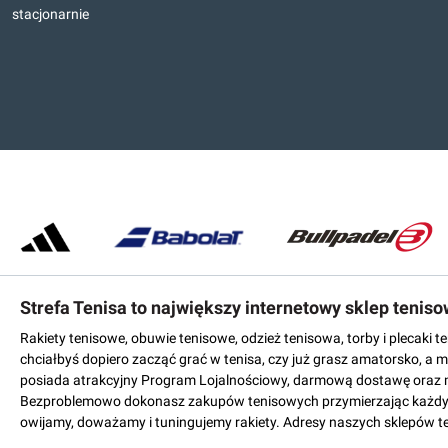
stacjonarnie
Strefa Tenisa to największy internetowy sklep tenis
Rakiety tenisowe, obuwie tenisowe, odzież tenisowa, torby i plecaki 
chciałbyś dopiero zacząć grać w tenisa, czy już grasz amatorsko, a 
posiada atrakcyjny Program Lojalnościowy, darmową dostawę oraz 
Bezproblemowo dokonasz zakupów tenisowych przymierzając każdy mo
owijamy, doważamy i tuningujemy rakiety. Adresy naszych sklepów t