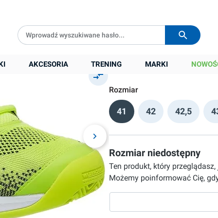
luo
Darmowa dostawa od
399 zł
Wysyłka w
24h
299,90 zł
KI
AKCESORIA
TRENING
MARKI
NOWOŚ
Cena sugerowana:
499,00 zł
Rozmiar
41
42
42,5
4
Rozmiar niedostępny
Ten produkt, który przeglądasz,
Możemy poinformować Cię, gdy