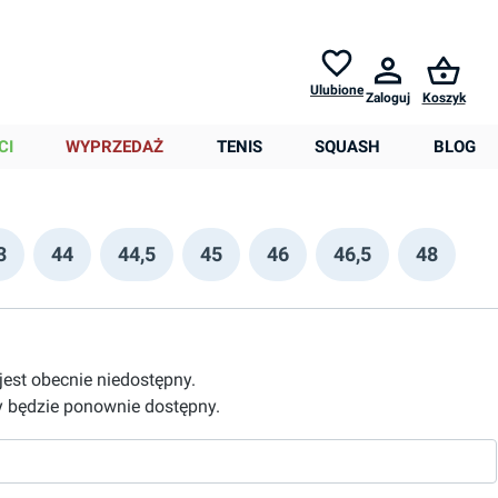
Zwroty do
30 dni *
Pomoc
Ulubione
Zaloguj
Koszyk
0,00 zł
CI
WYPRZEDAŻ
TENIS
SQUASH
BLOG
3
44
44,5
45
46
46,5
48
 jest obecnie niedostępny.
 będzie ponownie dostępny.