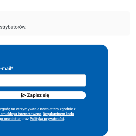
strybutorów.
-mail*
Zapisz się
godę na otrzymywanie newslettera zgodnie z
em sklepu internetowego
,
Regulaminem kodu
o newsletter
oraz
Polityką prywatności
.