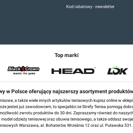
Kod rabatowy - newsletter
Top marki
owy w Polsce oferujący najszerszy asortyment produktó
tenisowe, a także wiele innych artykułów tenisowych kupisz online w skl
może jesteś już zawodowcem, to specjaliści ze Strefy Tenisa pomogą dobr
możliwość zwrotu produktów do 30 dni. Zapraszamy również do naszych
del odzieży tenisowej oraz obuwia tenisowego, a także oddasz swoje 
enisowych Warszawa, al. Bohaterów Września 12 oraz ul. Puławska 531.