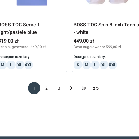
BOSS TOC Serve 1 -
BOSS TOC Spin 8 inch Tennis
light/pastele blue
- white
319,00 zł
449,00 zł
Cena sugerowana:
449,00 zł
Cena sugerowana:
599,00 zł
ostępne rozmiary:
Dostępne rozmiary:
M
L
XL
XXL
S
M
L
XL
XXL
1
2
3
z 5