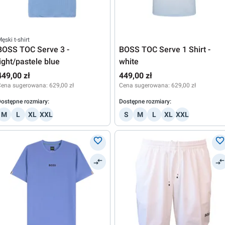
ęski t-shirt
BOSS TOC Serve 3 -
BOSS TOC Serve 1 Shirt -
light/pastele blue
white
449,00 zł
449,00 zł
Cena sugerowana:
629,00 zł
Cena sugerowana:
629,00 zł
ostępne rozmiary:
Dostępne rozmiary:
M
L
XL
XXL
S
M
L
XL
XXL