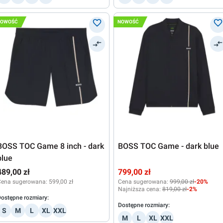
NOWOŚĆ
NOWOŚĆ
BOSS TOC Game 8 inch - dark
BOSS TOC Game - dark blue
blue
489,00 zł
799,00 zł
Cena sugerowana:
599,00 zł
Cena sugerowana:
999,00 zł
-20%
Najniższa cena:
819,00 zł
-2%
ostępne rozmiary:
Dostępne rozmiary:
S
M
L
XL
XXL
M
L
XL
XXL