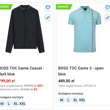
NOWOŚĆ
NOWOŚĆ
BOSS TOC Game Casual -
BOSS TOC Game 3 - open
dark blue
blue
799,00 zł
489,00 zł
Cena sugerowana:
999,00 zł
-20%
Cena sugerowana:
599,00 zł
ajniższa cena:
819,00 zł
-2%
Dostępne rozmiary:
ostępne rozmiary:
M
L
XL
XXL
M
L
XL
XXL