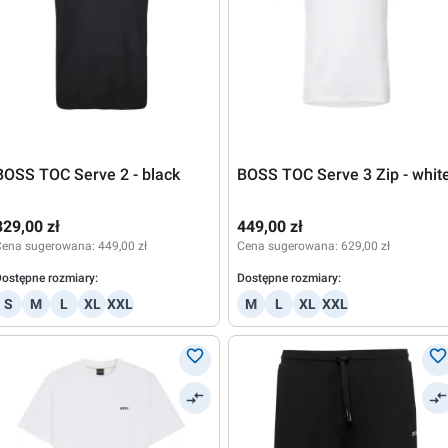
BOSS TOC Serve 2 - black
BOSS TOC Serve 3 Zip - whit
329,00 zł
449,00 zł
Cena sugerowana:
449,00 zł
Cena sugerowana:
629,00 zł
ostępne rozmiary:
Dostępne rozmiary:
S
M
L
XL
XXL
M
L
XL
XXL