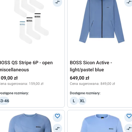
BOSS QS Stripe 6P - open
BOSS Sicon Active -
miscellaneous
light/pastel blue
109,00 zł
649,00 zł
Cena sugerowana:
159,00 zł
Cena sugerowana:
849,00 zł
ostępne rozmiary:
Dostępne rozmiary:
43-46
L
XL