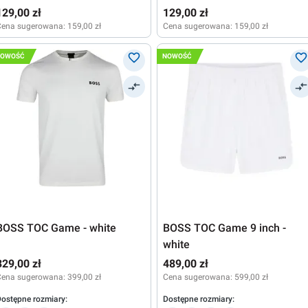
129,00 zł
129,00 zł
Cena sugerowana:
159,00 zł
Cena sugerowana:
159,00 zł
NOWOŚĆ
NOWOŚĆ
BOSS TOC Game - white
BOSS TOC Game 9 inch -
white
329,00 zł
489,00 zł
Cena sugerowana:
399,00 zł
Cena sugerowana:
599,00 zł
ostępne rozmiary:
Dostępne rozmiary: