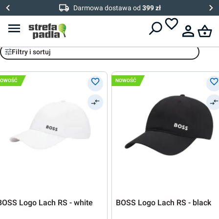
Darmowa dostawa od
399 zł
BOSS
Filtry i sortuj
NOWOŚĆ
NOWOŚĆ
BOSS Logo Lach RS - white
BOSS Logo Lach RS - black