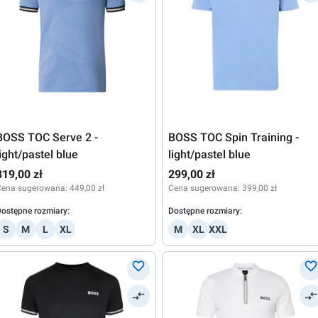
BOSS TOC Serve 2 -
BOSS TOC Spin Training -
light/pastel blue
light/pastel blue
319,00 zł
299,00 zł
Cena sugerowana:
449,00 zł
Cena sugerowana:
399,00 zł
ostępne rozmiary:
Dostępne rozmiary:
S
M
L
XL
M
XL
XXL