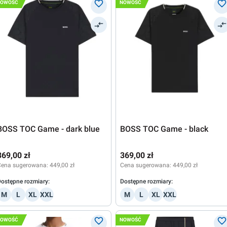
NOWOŚĆ
NOWOŚĆ
BOSS TOC Game - dark blue
BOSS TOC Game - black
369,00 zł
369,00 zł
Cena sugerowana:
449,00 zł
Cena sugerowana:
449,00 zł
ostępne rozmiary:
Dostępne rozmiary:
M
L
XL
XXL
M
L
XL
XXL
NOWOŚĆ
NOWOŚĆ