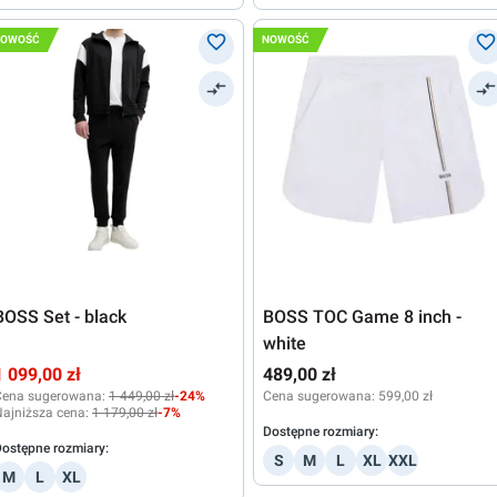
NOWOŚĆ
NOWOŚĆ
BOSS Set - black
BOSS TOC Game 8 inch -
white
1 099,00 zł
489,00 zł
Cena sugerowana:
1 449,00 zł
-24%
Cena sugerowana:
599,00 zł
ajniższa cena:
1 179,00 zł
-7%
Dostępne rozmiary:
ostępne rozmiary:
S
M
L
XL
XXL
M
L
XL