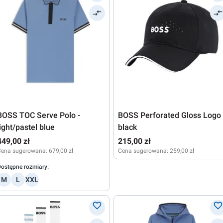
BOSS TOC Serve Polo -
BOSS Perforated Gloss Logo 
light/pastel blue
black
449,00 zł
215,00 zł
Cena sugerowana:
679,00 zł
Cena sugerowana:
259,00 zł
ostępne rozmiary:
M
L
XXL