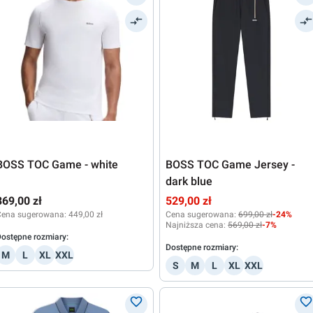
BOSS TOC Game - white
BOSS TOC Game Jersey -
dark blue
369,00 zł
529,00 zł
Cena sugerowana:
449,00 zł
Cena sugerowana:
699,00 zł
-24%
Najniższa cena:
569,00 zł
-7%
ostępne rozmiary:
Dostępne rozmiary:
M
L
XL
XXL
S
M
L
XL
XXL