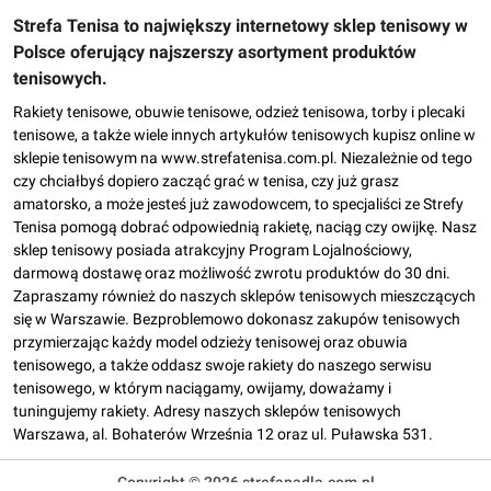
Strefa Tenisa to największy internetowy sklep tenisowy w
Polsce oferujący najszerszy asortyment produktów
tenisowych.
Rakiety tenisowe, obuwie tenisowe, odzież tenisowa, torby i plecaki
tenisowe, a także wiele innych artykułów tenisowych kupisz online w
sklepie tenisowym na www.strefatenisa.com.pl. Niezależnie od tego
czy chciałbyś dopiero zacząć grać w tenisa, czy już grasz
amatorsko, a może jesteś już zawodowcem, to specjaliści ze Strefy
Tenisa pomogą dobrać odpowiednią rakietę, naciąg czy owijkę. Nasz
sklep tenisowy posiada atrakcyjny Program Lojalnościowy,
darmową dostawę oraz możliwość zwrotu produktów do 30 dni.
Zapraszamy również do naszych sklepów tenisowych mieszczących
się w Warszawie. Bezproblemowo dokonasz zakupów tenisowych
przymierzając każdy model odzieży tenisowej oraz obuwia
tenisowego, a także oddasz swoje rakiety do naszego serwisu
tenisowego, w którym naciągamy, owijamy, doważamy i
tuningujemy rakiety. Adresy naszych sklepów tenisowych
Warszawa, al. Bohaterów Września 12 oraz ul. Puławska 531.
Copyright © 2026 strefapadla.com.pl