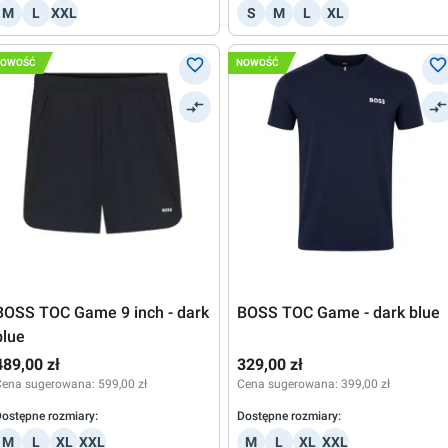
M
L
XXL
S
M
L
XL
NOWOŚĆ
NOWOŚĆ
BOSS TOC Game 9 inch - dark
BOSS TOC Game - dark blue
blue
489,00 zł
329,00 zł
Cena sugerowana:
599,00 zł
Cena sugerowana:
399,00 zł
ostępne rozmiary:
Dostępne rozmiary:
M
L
XL
XXL
M
L
XL
XXL