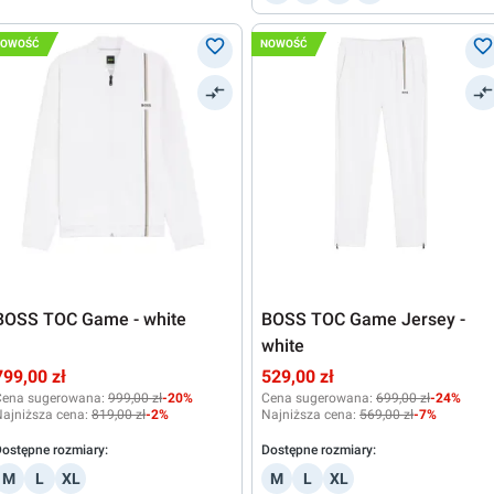
NOWOŚĆ
NOWOŚĆ
BOSS TOC Game - white
BOSS TOC Game Jersey -
white
799,00 zł
529,00 zł
Cena sugerowana:
999,00 zł
-20%
Cena sugerowana:
699,00 zł
-24%
ajniższa cena:
819,00 zł
-2%
Najniższa cena:
569,00 zł
-7%
ostępne rozmiary:
Dostępne rozmiary:
M
L
XL
M
L
XL