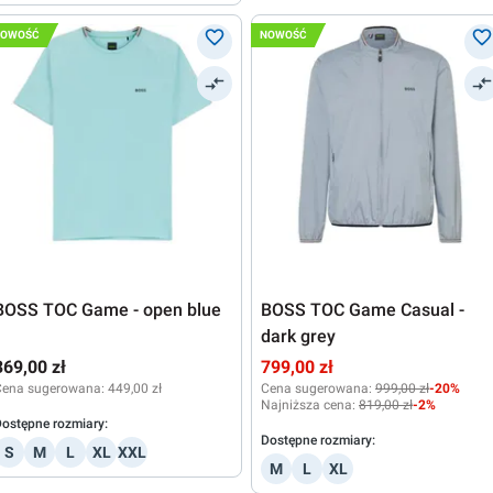
NOWOŚĆ
NOWOŚĆ
BOSS TOC Game - open blue
BOSS TOC Game Casual -
dark grey
369,00 zł
799,00 zł
Cena sugerowana:
449,00 zł
Cena sugerowana:
999,00 zł
-20%
Najniższa cena:
819,00 zł
-2%
ostępne rozmiary:
Dostępne rozmiary:
S
M
L
XL
XXL
M
L
XL