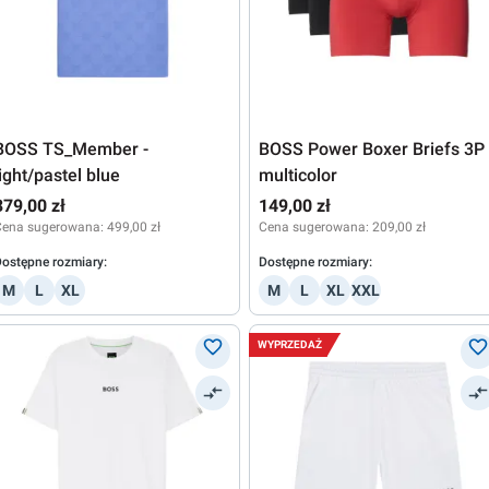
BOSS TS_Member -
BOSS Power Boxer Briefs 3P 
light/pastel blue
multicolor
379,00 zł
149,00 zł
Cena sugerowana:
499,00 zł
Cena sugerowana:
209,00 zł
ostępne rozmiary:
Dostępne rozmiary:
M
L
XL
M
L
XL
XXL
WYPRZEDAŻ