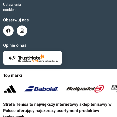
Ustawienia
cookies
Obserwuj nas
Opinie o nas
4.9
Na podstawie
16 991
opinii
z całego okresu
Top marki
Strefa Tenisa to największy internetowy sklep tenisowy w
Polsce oferujący najszerszy asortyment produktów
tenisowych.