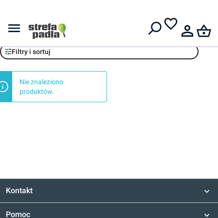
Darmowa dostawa od
399 zł
Funko POP
Filtry i sortuj
Nie znaleziono
produktów.
Kontakt
Pomoc