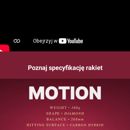
Poznaj specyfikację rakiet
Pomiń galerię zdjęć