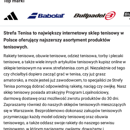
Top marki
Strefa Tenisa to największy internetowy sklep tenisowy w
Polsce oferujący najszerszy asortyment produktów
tenisowych.
Rakiety tenisowe, obuwie tenisowe, odzież tenisowa, torby i plecaki
tenisowe, a także wiele innych artykułów tenisowych kupisz online w
sklepie tenisowym na www.strefatenisa.com.pl. Niezależnie od tego
czy chciałbyś dopiero zacząć grać w tenisa, czy już grasz
amatorsko, a może jesteś już zawodowcem, to specjaliści ze Strefy
Tenisa pomogą dobrać odpowiednią rakietę, naciąg czy owijkę. Nasz
sklep tenisowy posiada atrakcyjny Program Lojalnościowy,
darmową dostawę oraz możliwość zwrotu produktów do 30 dni.
Zapraszamy również do naszych sklepów tenisowych mieszczących
się w Warszawie. Bezproblemowo dokonasz zakupów tenisowych
przymierzając każdy model odzieży tenisowej oraz obuwia
tenisowego, a także oddasz swoje rakiety do naszego serwisu
tenisowego, w którym naciągamy, owijamy, doważamy i