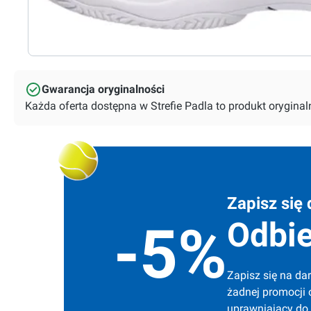
Gwarancja oryginalności
Każda oferta dostępna w Strefie Padla to produkt orygin
Zapisz się 
Odbie
-5%
Zapisz się na dar
żadnej promocji 
uprawniający do