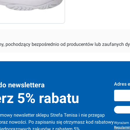
alny, pochodzący bezpośrednio od producentów lub zaufanych dy
do newslettera
Adres e
rz 5% rabatu
mowy newsletter sklepu Strefa Tenisa i nie przegap 
oraz nowości. Po zapisaniu się otrzymasz kod rabatowy 
Wyrażam z
Regulamin
 jednorazowych zakupów z rabatem 5%.