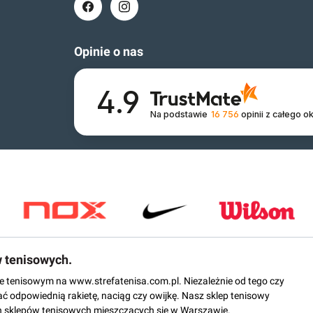
Opinie o nas
4.9
Na podstawie
16 756
opinii
z całego o
w tenisowych.
epie tenisowym na www.strefatenisa.com.pl. Niezależnie od tego czy
ać odpowiednią rakietę, naciąg czy owijkę. Nasz sklep tenisowy
 sklepów tenisowych mieszczących się w Warszawie.