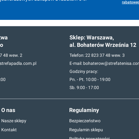
rabatoweg
twa
Sklep:
Warszawa,
go
al. Bohaterów Września 12
7 48
wew. 2
Telefon:
22 823 37 48
wew. 3
trefapadla.com.pl
E-mail:
bohaterow@strefatenisa.co
Godziny pracy:
7:00
Pn. - Pt. 10:00 - 19:00
Sb. 9:00 - 17:00
O nas
Regulaminy
Nasze sklepy
Bezpieczeństwo
Kontakt
Regulamin sklepu
Polityka prywatności