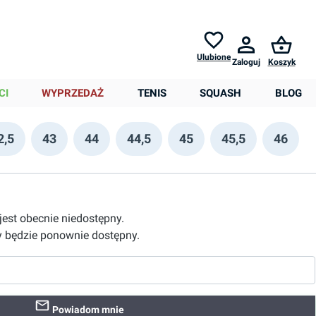
Zwroty do
30 dni *
Pomoc
Ulubione
Zaloguj
Koszyk
0,00 zł
CI
WYPRZEDAŻ
TENIS
SQUASH
BLOG
2,5
43
44
44,5
45
45,5
46
 jest obecnie niedostępny.
 będzie ponownie dostępny.
Powiadom mnie