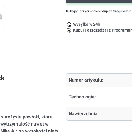
Klikając przycisk akceptujesz 3
regulamin
Wysyłka w 24h
Kupuj i oszczędzaj z Program
ck
Numer artykułu:
Technologie:
Nawierzchnia:
sprężyste powłoki, które
ą wytrzymałość nawet w
ike Air na wysokości pięty