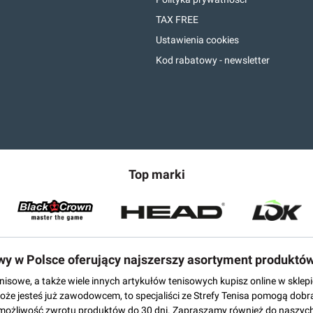
TAX FREE
Ustawienia cookies
Kod rabatowy - newsletter
Top marki
owy w Polsce oferujący najszerszy asortyment produktó
tenisowe, a także wiele innych artykułów tenisowych kupisz online w skl
może jesteś już zawodowcem, to specjaliści ze Strefy Tenisa pomogą dobr
możliwość zwrotu produktów do 30 dni. Zapraszamy również do naszych