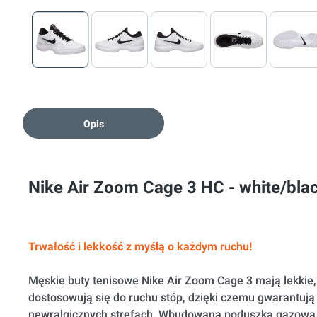
Opis
Nike Air Zoom Cage 3 HC - white/bla
Trwałość i lekkość z myślą o każdym ruchu!
Męskie buty tenisowe Nike Air Zoom Cage 3 mają lekkie, 
dostosowują się do ruchu stóp, dzięki czemu gwarantuj
newralgicznych strefach. Wbudowana poduszka gazowa N