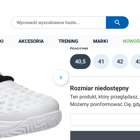
lack
Darmowa dostawa od
399 zł
Wysyłka w
24h
339,90 zł
Cena sugerowana:
549,00 zł
KI
AKCESORIA
TRENING
MARKI
NOWOŚ
Rozmiar
40,5
41
42
4
Rozmiar niedostępny
Ten produkt, który przeglądasz,
Możemy poinformować Cię, gdy