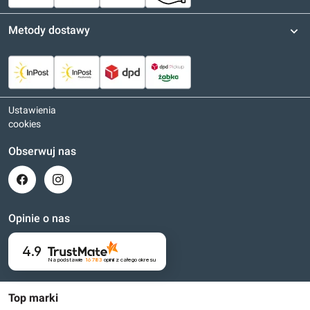
Metody dostawy
Ustawienia
cookies
Obserwuj nas
Opinie o nas
4.9
Na podstawie
16 783
opinii
z całego okresu
Top marki