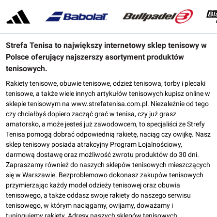
Strefa Tenisa to największy internetowy sklep tenisowy w
Polsce oferujący najszerszy asortyment produktów
tenisowych.
Rakiety tenisowe, obuwie tenisowe, odzież tenisowa, torby i plecaki
tenisowe, a także wiele innych artykułów tenisowych kupisz online w
sklepie tenisowym na www.strefatenisa.com.pl. Niezależnie od tego
czy chciałbyś dopiero zacząć grać w tenisa, czy już grasz
amatorsko, a może jesteś już zawodowcem, to specjaliści ze Strefy
Tenisa pomogą dobrać odpowiednią rakietę, naciąg czy owijkę. Nasz
sklep tenisowy posiada atrakcyjny Program Lojalnościowy,
darmową dostawę oraz możliwość zwrotu produktów do 30 dni.
Zapraszamy również do naszych sklepów tenisowych mieszczących
się w Warszawie. Bezproblemowo dokonasz zakupów tenisowych
przymierzając każdy model odzieży tenisowej oraz obuwia
tenisowego, a także oddasz swoje rakiety do naszego serwisu
tenisowego, w którym naciągamy, owijamy, doważamy i
tuningujemy rakiety. Adresy naszych sklepów tenisowych