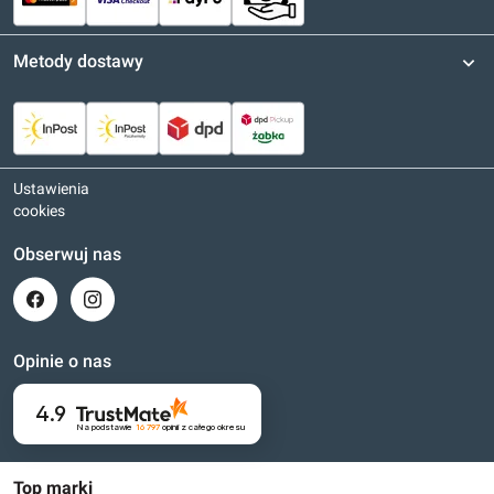
Metody dostawy
Ustawienia
cookies
Obserwuj nas
Opinie o nas
4.9
Na podstawie
16 797
opinii
z całego okresu
Top marki