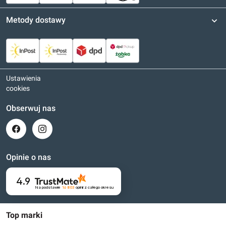
Metody dostawy
Ustawienia
cookies
Obserwuj nas
Opinie o nas
4.9
Na podstawie
16 803
opinii
z całego okresu
Top marki