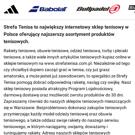
Strefa Tenisa to największy internetowy sklep tenisowy w
Polsce oferujący najszerszy asortyment produktów
tenisowych.
Rakiety tenisowe, obuwie tenisowe, odzież tenisowa, torby i plecaki
tenisowe, a także wiele innych artykułów tenisowych kupisz online w
sklepie tenisowym na www.strefatenisa.com.pl. Niezależnie od tego
czy chciałbyś dopiero zacząć grać w tenisa, czy już grasz
amatorsko, a może jesteś już zawodowcem, to specjaliści ze Strefy
Tenisa pomogą dobrać odpowiednią rakietę, naciąg czy owijkę. Nasz
sklep tenisowy posiada atrakcyjny Program Lojalnościowy,
darmową dostawę oraz możliwość zwrotu produktów do 30 dni.
Zapraszamy również do naszych sklepów tenisowych mieszczących
się w Warszawie. Bezproblemowo dokonasz zakupów tenisowych
przymierzając każdy model odzieży tenisowej oraz obuwia
tenisowego, a także oddasz swoje rakiety do naszego serwisu
tenisowego, w którym naciągamy, owijamy, doważamy i
tuningujemy rakiety. Adresy naszych sklepów tenisowych