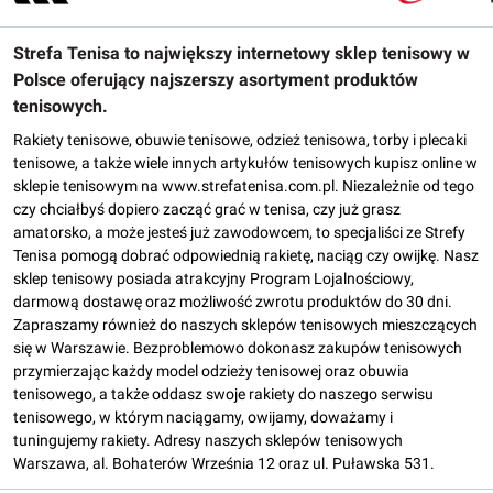
Strefa Tenisa to największy internetowy sklep tenisowy w
Polsce oferujący najszerszy asortyment produktów
tenisowych.
Rakiety tenisowe, obuwie tenisowe, odzież tenisowa, torby i plecaki
tenisowe, a także wiele innych artykułów tenisowych kupisz online w
sklepie tenisowym na www.strefatenisa.com.pl. Niezależnie od tego
czy chciałbyś dopiero zacząć grać w tenisa, czy już grasz
amatorsko, a może jesteś już zawodowcem, to specjaliści ze Strefy
Tenisa pomogą dobrać odpowiednią rakietę, naciąg czy owijkę. Nasz
sklep tenisowy posiada atrakcyjny Program Lojalnościowy,
darmową dostawę oraz możliwość zwrotu produktów do 30 dni.
Zapraszamy również do naszych sklepów tenisowych mieszczących
się w Warszawie. Bezproblemowo dokonasz zakupów tenisowych
przymierzając każdy model odzieży tenisowej oraz obuwia
tenisowego, a także oddasz swoje rakiety do naszego serwisu
tenisowego, w którym naciągamy, owijamy, doważamy i
tuningujemy rakiety. Adresy naszych sklepów tenisowych
Warszawa, al. Bohaterów Września 12 oraz ul. Puławska 531.