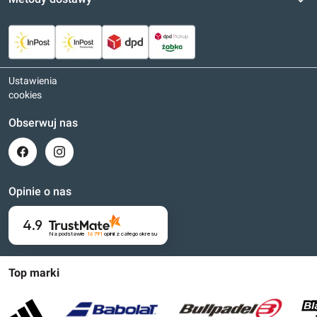
Ustawienia
cookies
Obserwuj nas
Opinie o nas
4.9
Na podstawie
16 791
opinii
z całego okresu
Top marki