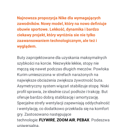
Najnowsza propozycja Nike dla wymagających
zawodników. Nowy model, który na nowo definiuje
obuwie sportowe. Lekkość, dynamika i bardzo
ciekawy projekt, który wyróżnia sie nie tylko
zaawansowaniem technologicznym, ale też i
wyglądem.
Buty zaprojektowane dla uzyskania maksymalnych
szybkości na korcie. Niezwykle lekkie, stopy nie
męczą się nawet podczas długich meczów. Powłoka
Kurim umieszczona w strefach narażonych na
największe obciażenia zwiększa żywotność buta.
Asymetryczny system wiązań stabilizuje stopę. Niski
profil sprawia, że idealnie czuć podłoże i trakcję. But
oferuje bardzo dobrą stablizację i amortyzację.
Specjalne strefy wentylacji zapewniają oddychalność
i wentylację, co dodatkowo przekłada się na komfort
gry. Zastosowano następujące
technologie:
FLYWIRE
,
ZOOM AIR
,
PEBAX
. Podeszwa
uniwersalna.