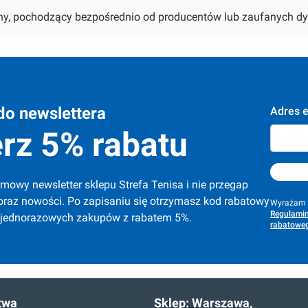
alny, pochodzący bezpośrednio od producentów lub zaufanych dy
do newslettera
Adres e
rz 5% rabatu
mowy newsletter sklepu Strefa Tenisa i nie przegap 
oraz nowości. Po zapisaniu się otrzymasz kod rabatowy 
Wyrażam z
Regulamin
 jednorazowych zakupów z rabatem 5%.
rabatoweg
twa
Sklep:
Warszawa,