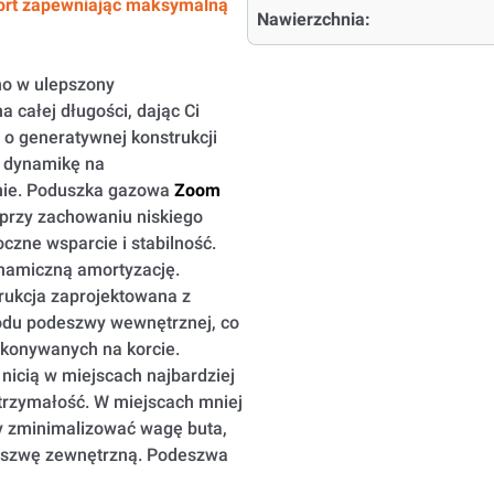
kort zapewniając maksymalną
Nawierzchnia:
no w ulepszony
a całej długości, dając Ci
o generatywnej konstrukcji
i dynamikę na
nie. Poduszka gazowa
Zoom
przy zachowaniu niskiego
czne wsparcie i stabilność.
namiczną amortyzację.
rukcja zaprojektowana z
odu podeszwy wewnętrznej, co
konywanych na korcie.
nicią w miejscach najbardziej
trzymałość. W miejscach mniej
y zminimalizować wagę buta,
eszwę zewnętrzną. Podeszwa