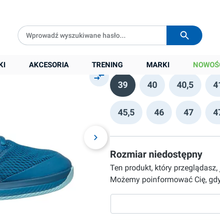
s/multi-
Darmowa dostawa od
399 zł
Wysyłka w
24h
379,90 zł
Cena sugerowana:
589,00 zł
Rozmiar
KI
AKCESORIA
TRENING
MARKI
NOWOŚ
39
40
40,5
4
45,5
46
47
4
Rozmiar niedostępny
Ten produkt, który przeglądasz,
Możemy poinformować Cię, gdy