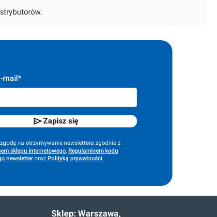
strybutorów.
-mail*
Zapisz się
godę na otrzymywanie newslettera zgodnie z
em sklepu internetowego
,
Regulaminem kodu
o newsletter
oraz
Polityką prywatności
.
Sklep:
Warszawa,