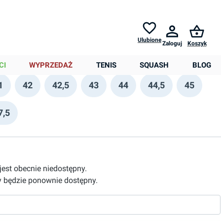
Zwroty do
30 dni *
Pomoc
Ulubione
Zaloguj
Koszyk
0,00 zł
CI
WYPRZEDAŻ
TENIS
SQUASH
BLOG
1
42
42,5
43
44
44,5
45
7,5
 jest obecnie niedostępny.
 będzie ponownie dostępny.