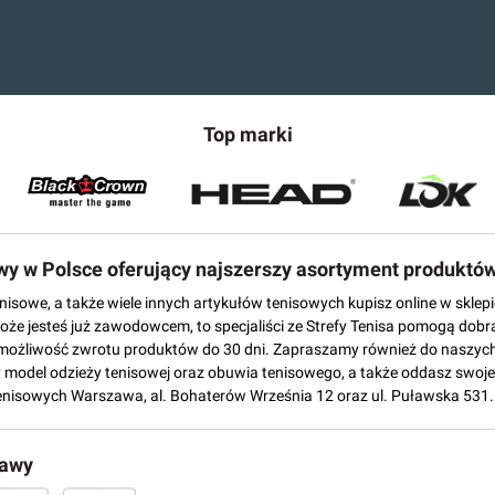
Top marki
owy w Polsce oferujący najszerszy asortyment produktó
tenisowe, a także wiele innych artykułów tenisowych kupisz online w skl
może jesteś już zawodowcem, to specjaliści ze Strefy Tenisa pomogą dobr
możliwość zwrotu produktów do 30 dni. Zapraszamy również do naszych
del odzieży tenisowej oraz obuwia tenisowego, a także oddasz swoje 
enisowych Warszawa, al. Bohaterów Września 12 oraz ul. Puławska 531.
tawy