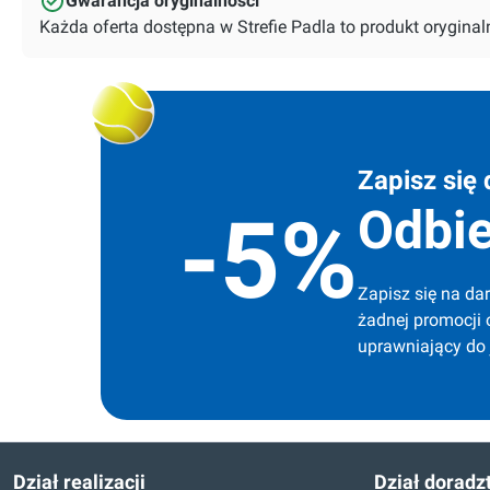
Gwarancja oryginalności
Każda oferta dostępna w Strefie Padla to produkt orygin
Zapisz się 
Odbie
-5%
Zapisz się na dar
żadnej promocji 
uprawniający do
Dział realizacji
Dział doradz