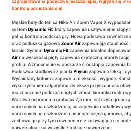
zaprojektowana podeszwa jeszcze lepiej wgryza się w 
kontrolę poruszania się!
Męskie buty do tenisa Nike Air Zoom Vapor X wyposażo
system
Dynamic Fit
, który zapewnia usztywnienie stopy n
pełną kontrolę podczas gry. Nowa podeszwa zewnętrzna 
oraz poduszka gazowa
Zoom Air
zapewniają stabilność 
korcie. System
Dynamic Fit
zapewnia idealne dopasowa
Air
na wysokości pięty zapewnia skuteczną amortyzację 
profilu. Wzmocnienie w obszarze śródstopia zapewnia bo
Podeszwa środkowa z pianki
Phylon
zapewnia lekką i dy
Wyściełany kołnierz zapewnia miękkość i wygodę. Konst
wykorzystaniem algorytmu zwiększa przyczepność obw
ma znaczenie podczas nagłych zmian kierunku ruchu wy
Warstwa ochronna o grubości 7,5 mm jest szyta grubszą 
narażonych na uszkodzenia, co zapewnia dodatkową wy
narażonych na uszkodzenia usunięto część gumową, ab
zachowując przy tym równomiernie zużywającą się pod
uniwersalna - na wszystkie rodzaje nawierzchni.