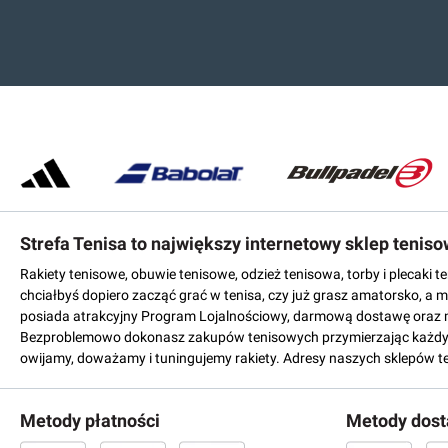
Strefa Tenisa to największy internetowy sklep tenis
Rakiety tenisowe, obuwie tenisowe, odzież tenisowa, torby i plecaki 
chciałbyś dopiero zacząć grać w tenisa, czy już grasz amatorsko, a 
posiada atrakcyjny Program Lojalnościowy, darmową dostawę oraz 
Bezproblemowo dokonasz zakupów tenisowych przymierzając każdy mo
owijamy, doważamy i tuningujemy rakiety. Adresy naszych sklepów t
Metody płatności
Metody dos