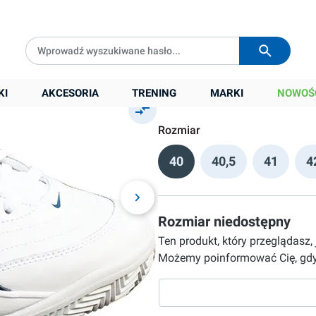
rquoise/blue
Darmowa dostawa od
399 zł
Wysyłka w
24h
169,90 zł
KI
AKCESORIA
TRENING
MARKI
NOWOŚ
Cena sugerowana:
229,00 zł
Rozmiar
40
40,5
41
4
Rozmiar niedostępny
Ten produkt, który przeglądasz,
Możemy poinformować Cię, gdy