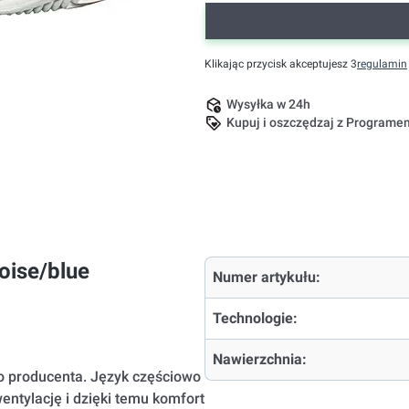
Klikając przycisk akceptujesz 3
regulamin
Wysyłka w 24h
Kupuj i oszczędzaj z Program
uoise/blue
Numer artykułu:
Technologie:
Nawierzchnia:
go producenta. Język częściowo
tylację i dzięki temu komfort