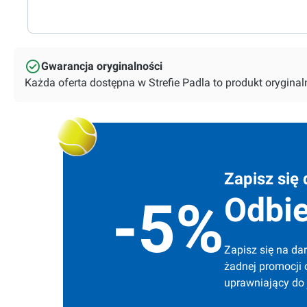
Gwarancja oryginalności
Każda oferta dostępna w Strefie Padla to produkt orygin
Zapisz się 
Odbie
-5%
Zapisz się na dar
żadnej promocji 
uprawniający do