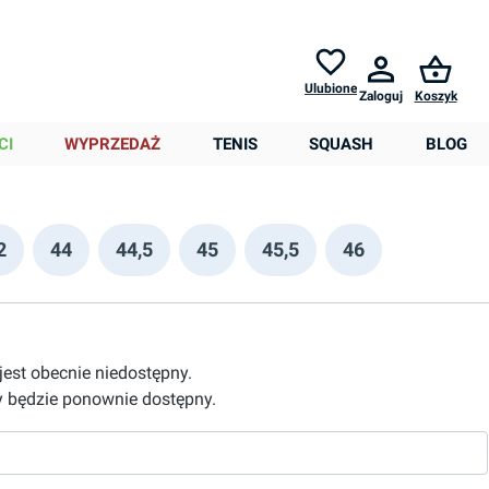
Zwroty do
30 dni *
Pomoc
Ulubione
Zaloguj
Koszyk
0,00 zł
CI
WYPRZEDAŻ
TENIS
SQUASH
BLOG
2
44
44,5
45
45,5
46
 jest obecnie niedostępny.
 będzie ponownie dostępny.