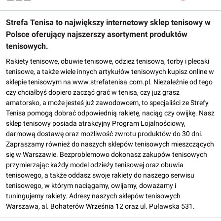
Strefa Tenisa to największy internetowy sklep tenisowy w
Polsce oferujący najszerszy asortyment produktów
tenisowych.
Rakiety tenisowe, obuwie tenisowe, odzież tenisowa, torby i plecaki
tenisowe, a także wiele innych artykułów tenisowych kupisz online w
sklepie tenisowym na www.strefatenisa.com.pl. Niezależnie od tego
czy chciałbyś dopiero zacząć grać w tenisa, czy już grasz
amatorsko, a może jesteś już zawodowcem, to specjaliści ze Strefy
Tenisa pomogą dobrać odpowiednią rakietę, naciąg czy owijkę. Nasz
sklep tenisowy posiada atrakcyjny Program Lojalnościowy,
darmową dostawę oraz możliwość zwrotu produktów do 30 dni.
Zapraszamy również do naszych sklepów tenisowych mieszczących
się w Warszawie. Bezproblemowo dokonasz zakupów tenisowych
przymierzając każdy model odzieży tenisowej oraz obuwia
tenisowego, a także oddasz swoje rakiety do naszego serwisu
tenisowego, w którym naciągamy, owijamy, doważamy i
tuningujemy rakiety. Adresy naszych sklepów tenisowych
Warszawa, al. Bohaterów Września 12 oraz ul. Puławska 531.