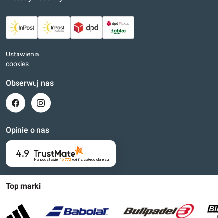
Ustawienia
cookies
Obserwuj nas
Opinie o nas
4.9
Na podstawie
16 772
opinii
z całego okresu
Top marki