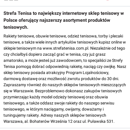
Strefa Tenisa to największy internetowy sklep tenisowy w
Polsce oferujący najszerszy asortyment produktów
tenisowych.
Rakiety tenisowe, obuwie tenisowe, odzież tenisowa, torby i plecaki
tenisowe, a także wiele innych artykułów tenisowych kupisz online w
sklepie tenisowym na www.strefatenisa.com.pl. Niezależnie od tego
czy chciałbyś dopiero zacząć grać w tenisa, czy już grasz
amatorsko, a może jesteś już zawodowcem, to specjaliści ze Strefy
Tenisa pomogą dobrać odpowiednią rakietę, naciąg czy owijkę. Nasz
sklep tenisowy posiada atrakcyjny Program Lojalnościowy,
darmową dostawę oraz możliwość zwrotu produktów do 30 dni.
Zapraszamy również do naszych sklepów tenisowych mieszczących
się w Warszawie. Bezproblemowo dokonasz zakupów tenisowych
przymierzając każdy model odzieży tenisowej oraz obuwia
tenisowego, a także oddasz swoje rakiety do naszego serwisu
tenisowego, w którym naciągamy, owijamy, doważamy i
tuningujemy rakiety. Adresy naszych sklepów tenisowych
Warszawa, al. Bohaterów Września 12 oraz ul. Puławska 531.