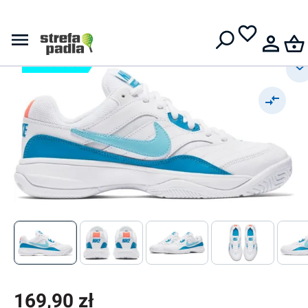
Nike Court Lite -
Darmowa dostawa od
399 zł
white/bleached aqua/neo turq
-12%: SHOES12
169,90 zł