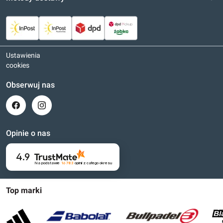
Ustawienia
cookies
Obserwuj nas
Opinie o nas
4.9
Na podstawie
16 783
opinii
z całego okresu
Top marki