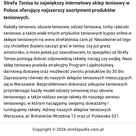
Strefa Tenisa to największy internetowy sklep tenisowy w
Polsce oferujący najszerszy asortyment produktów
tenisowych.
Rakiety tenisowe, obuwie tenisowe, odzież tenisowa, torby i plecaki
tenisowe, a także wiele innych artykułów tenisowych kupisz online w
sklepie tenisowym na www.strefatenisa.com.pl. Niezależnie od tego
czy chciałbyś dopiero zacząć grać w tenisa, czy już grasz
amatorsko, a może jesteś już zawodowcem, to specjaliści ze Strefy
Tenisa pomogą dobrać odpowiednią rakietę, naciąg czy owijkę. Nasz
sklep tenisowy posiada atrakcyjny Program Lojalnościowy,
darmową dostawę oraz możliwość zwrotu produktów do 30 dni.
Zapraszamy również do naszych sklepów tenisowych mieszczących
się w Warszawie. Bezproblemowo dokonasz zakupów tenisowych
przymierzając każdy model odzieży tenisowej oraz obuwia
tenisowego, a także oddasz swoje rakiety do naszego serwisu
tenisowego, w którym naciągamy, owijamy, doważamy i
tuningujemy rakiety. Adresy naszych sklepów tenisowych
Warszawa, al. Bohaterów Września 12 oraz ul. Puławska 531.
Copyright © 2026 strefapadla.com.pl