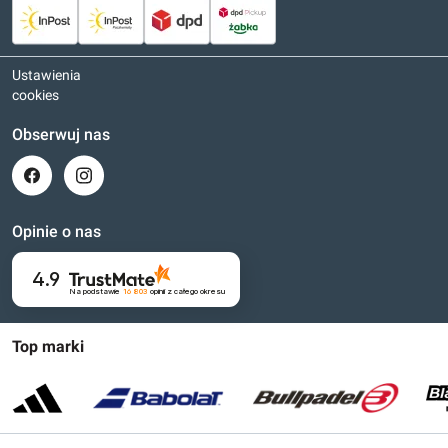
Ustawienia
cookies
Obserwuj nas
Opinie o nas
4.9
Na podstawie
16 803
opinii
z całego okresu
Top marki