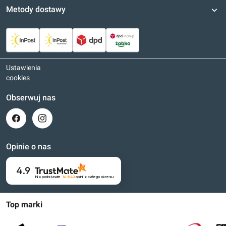
Metody dostawy
Ustawienia
cookies
Obserwuj nas
Opinie o nas
4.9
Na podstawie
16 840
opinii
z całego okresu
Top marki