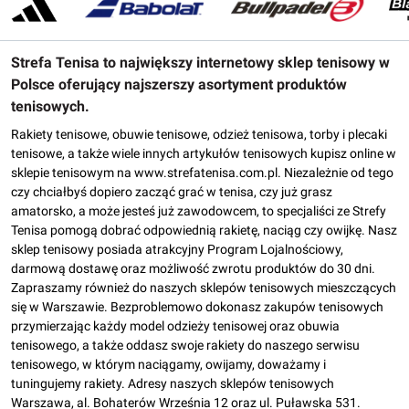
Strefa Tenisa to największy internetowy sklep tenisowy w
Polsce oferujący najszerszy asortyment produktów
tenisowych.
Rakiety tenisowe, obuwie tenisowe, odzież tenisowa, torby i plecaki
tenisowe, a także wiele innych artykułów tenisowych kupisz online w
sklepie tenisowym na www.strefatenisa.com.pl. Niezależnie od tego
czy chciałbyś dopiero zacząć grać w tenisa, czy już grasz
amatorsko, a może jesteś już zawodowcem, to specjaliści ze Strefy
Tenisa pomogą dobrać odpowiednią rakietę, naciąg czy owijkę. Nasz
sklep tenisowy posiada atrakcyjny Program Lojalnościowy,
darmową dostawę oraz możliwość zwrotu produktów do 30 dni.
Zapraszamy również do naszych sklepów tenisowych mieszczących
się w Warszawie. Bezproblemowo dokonasz zakupów tenisowych
przymierzając każdy model odzieży tenisowej oraz obuwia
tenisowego, a także oddasz swoje rakiety do naszego serwisu
tenisowego, w którym naciągamy, owijamy, doważamy i
tuningujemy rakiety. Adresy naszych sklepów tenisowych
Warszawa, al. Bohaterów Września 12 oraz ul. Puławska 531.