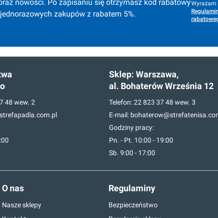
oraz nowości. Po zapisaniu się otrzymasz kod rabatowy 
Wyrażam z
Regulamin
 jednorazowych zakupów z rabatem 5%.
rabatoweg
twa
Sklep:
Warszawa,
go
al. Bohaterów Września 12
7 48
wew. 2
Telefon:
22 823 37 48
wew. 3
trefapadla.com.pl
E-mail:
bohaterow@strefatenisa.co
Godziny pracy:
7:00
Pn. - Pt. 10:00 - 19:00
Sb. 9:00 - 17:00
O nas
Regulaminy
Nasze sklepy
Bezpieczeństwo