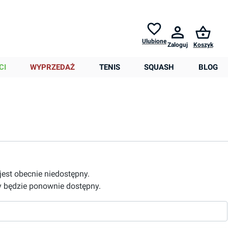
Zwroty do
30 dni *
Pomoc
Ulubione
Zaloguj
Koszyk
0,00 zł
CI
WYPRZEDAŻ
TENIS
SQUASH
BLOG
 jest obecnie niedostępny.
 będzie ponownie dostępny.