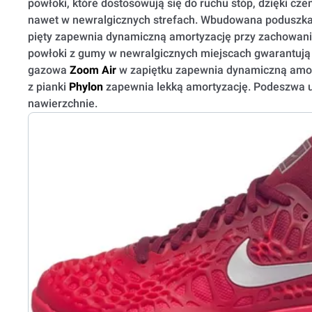
powłoki, które dostosowują się do ruchu stóp, dzięki c
nawet w newralgicznych strefach. Wbudowana poduszka
pięty zapewnia dynamiczną amortyzację przy zachowaniu 
powłoki z gumy w newralgicznych miejscach gwarantują
gazowa
Zoom Air
w zapiętku zapewnia dynamiczną amo
z pianki
Phylon
zapewnia lekką amortyzację. Podeszwa u
nawierzchnie.