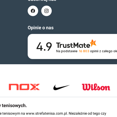
Opinie o nas
4.9
Na podstawie
16 803
opinii
z całego o
w tenisowych.
epie tenisowym na www.strefatenisa.com.pl. Niezależnie od tego czy