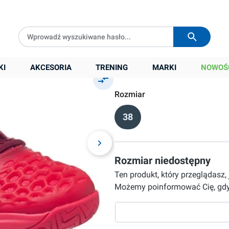
m
Darmowa dostawa od
399 zł
Wysyłka w
24h
389,90 zł
KI
AKCESORIA
TRENING
MARKI
NOWOŚ
Cena sugerowana:
549,00 zł
Rozmiar
38
Rozmiar niedostępny
Ten produkt, który przeglądasz,
Możemy poinformować Cię, gdy