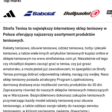
Top marki
Strefa Tenisa to największy internetowy sklep tenisowy w
Polsce oferujący najszerszy asortyment produktów
tenisowych.
Rakiety tenisowe, obuwie tenisowe, odzież tenisowa, torby i plecaki
tenisowe, a także wiele innych artykułów tenisowych kupisz online w
sklepie tenisowym na www.strefatenisa.com.pl. Niezależnie od tego
czy chciałbyś dopiero zacząć grać w tenisa, czy już grasz
amatorsko, a może jesteś już zawodowcem, to specjaliści ze Strefy
Tenisa pomogą dobrać odpowiednią rakietę, naciąg czy owijkę. Nasz
sklep tenisowy posiada atrakcyjny Program Lojalnościowy,
darmową dostawę oraz możliwość zwrotu produktów do 30 dni.
Zapraszamy również do naszych sklepów tenisowych mieszczących
się w Warszawie. Bezproblemowo dokonasz zakupów tenisowych
przymierzając każdy model odzieży tenisowej oraz obuwia
tenisowego, a także oddasz swoje rakiety do naszego serwisu
tenisowego, w którym naciągamy, owijamy, doważamy i