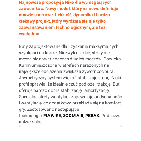
Najnowsza propozycja Nike dla wymagających
zawodników. Nowy model, który na nowo definiuje
obuwie sportowe. Lekkość, dynamika i bardzo
ciekawy projekt, który wyróżnia sie nie tylko
zaawansowaniem technologicznym, ale też i
wyglądem.
Buty zaprojektowane dla uzyskania maksymalnych
szybkości na korcie. Niezwykle lekkie, stopy nie
męczą się nawet podczas długich meczów. Powłoka
Kurim umieszczona w strefach narażonych na
największe obciażenia zwiększa żywotność buta.
Asymetryczny system wiązań stabilizuje stopę. Niski
profil sprawia, że idealnie czuć podłoże i trakcję. But
oferuje bardzo dobrą stablizację i amortyzację.
Specjalne strefy wentylacji zapewniają oddychalność
i wentylację, co dodatkowo przekłada się na komfort
gry. Zastosowano następujące
technologie:
FLYWIRE
,
ZOOM AIR
,
PEBAX
. Podeszwa
uniwersalna.