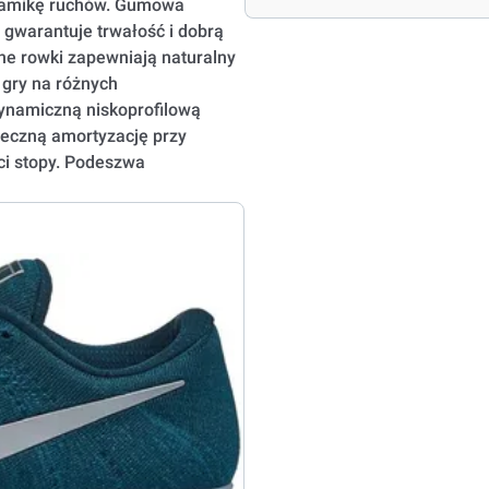
ynamikę ruchów. Gumowa
j gwarantuje trwałość i dobrą
ne rowki zapewniają naturalny
 gry na różnych
ynamiczną niskoprofilową
teczną amortyzację przy
ci stopy. Podeszwa