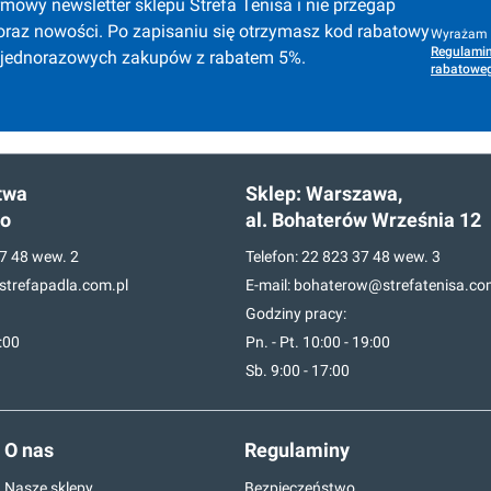
mowy newsletter sklepu Strefa Tenisa i nie przegap 
oraz nowości. Po zapisaniu się otrzymasz kod rabatowy 
Wyrażam z
Regulamin
 jednorazowych zakupów z rabatem 5%.
rabatoweg
twa
Sklep:
Warszawa,
go
al. Bohaterów Września 12
7 48
wew. 2
Telefon:
22 823 37 48
wew. 3
trefapadla.com.pl
E-mail:
bohaterow@strefatenisa.co
Godziny pracy:
7:00
Pn. - Pt. 10:00 - 19:00
Sb. 9:00 - 17:00
O nas
Regulaminy
Nasze sklepy
Bezpieczeństwo