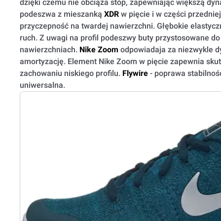
dzięki czemu nie obciąża stóp, zapewniając większą d
podeszwa z mieszanką
XDR
w pięcie i w części przednie
przyczepność na twardej nawierzchni. Głębokie elastycz
ruch. Z uwagi na profil podeszwy buty przystosowane do
nawierzchniach.
Nike
Zoom
odpowiadaja za niezwykle d
amortyzację. Element Nike Zoom w pięcie zapewnia sku
zachowaniu niskiego profilu.
Flywire
- poprawa stabilnoś
uniwersalna.