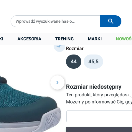
mic
Darmowa dostawa od
399 zł
Wysyłka w
24h
449,90 zł
Cena sugerowana:
679,00 zł
KI
AKCESORIA
TRENING
MARKI
NOWOŚ
Rozmiar
44
45,5
Rozmiar niedostępny
Ten produkt, który przeglądasz,
Możemy poinformować Cię, gdy