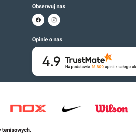
Obserwuj nas
Opinie o nas
4.9
Na podstawie
16 800
opinii
z całego o
w tenisowych.