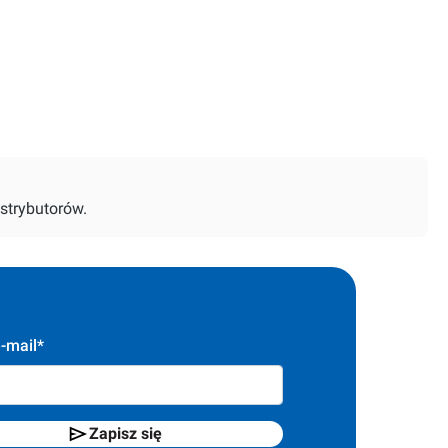
strybutorów.
-mail*
Zapisz się