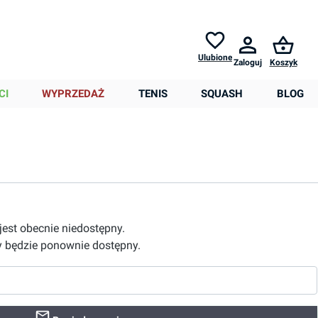
Zwroty do
30 dni *
Pomoc
Ulubione
Zaloguj
Koszyk
0,00 zł
CI
WYPRZEDAŻ
TENIS
SQUASH
BLOG
 jest obecnie niedostępny.
 będzie ponownie dostępny.