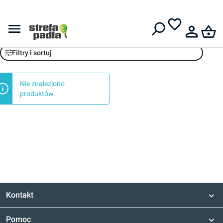
Darmowa dostawa od
399 zł
Strefa Tenisa
Filtry i sortuj
Nie znaleziono
produktów.
Kontakt
Pomoc