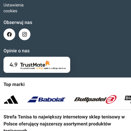
Ustawienia
cookies
Obserwuj nas
Opinie o nas
4.9
Na podstawie
16 803
opinii
z całego okresu
Top marki
Strefa Tenisa to największy internetowy sklep tenisowy w
Polsce oferujący najszerszy asortyment produktów
tenisowych.