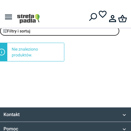
Darmowa dostawa od
399 zł
Joma
Filtry i sortuj
Nie znaleziono
produktów.
Kontakt
Pomoc