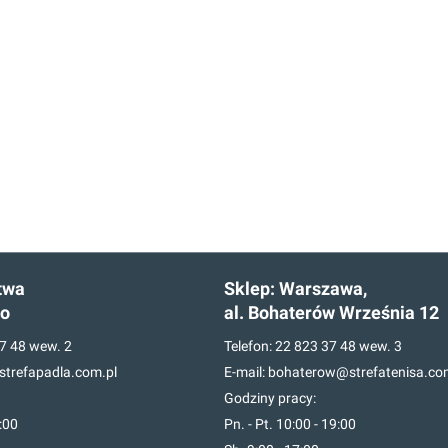
twa
Sklep:
Warszawa,
go
al. Bohaterów Września 12
7 48
wew. 2
Telefon:
22 823 37 48
wew. 3
trefapadla.com.pl
E-mail:
bohaterow@strefatenisa.co
Godziny pracy:
7:00
Pn. - Pt. 10:00 - 19:00