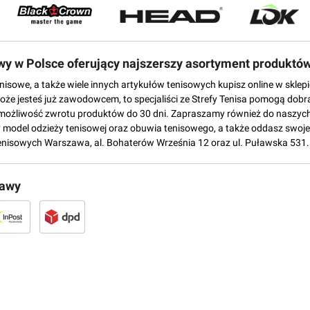
owy w Polsce oferujący najszerszy asortyment produktó
tenisowe, a także wiele innych artykułów tenisowych kupisz online w skl
może jesteś już zawodowcem, to specjaliści ze Strefy Tenisa pomogą dobr
możliwość zwrotu produktów do 30 dni. Zapraszamy również do naszych
del odzieży tenisowej oraz obuwia tenisowego, a także oddasz swoje 
enisowych Warszawa, al. Bohaterów Września 12 oraz ul. Puławska 531.
tawy