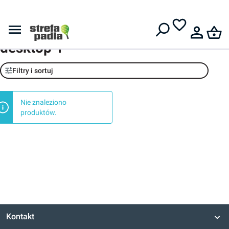
Darmowa dostawa od
399 zł
mega menu banner obuwie
desktop 1
Filtry i sortuj
Nie znaleziono
produktów.
Kontakt