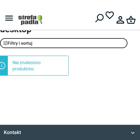
Darmowa dostawa od
399 zł
mega menu banner obuwie
desktop
Filtry i sortuj
Nie znaleziono
produktów.
Kontakt