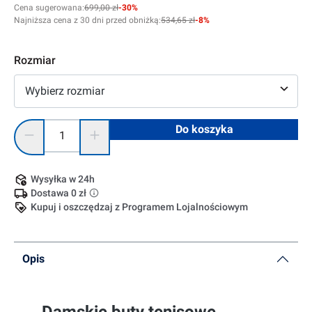
Cena sugerowana:
699,00 zł
-30%
Najniższa cena z 30 dni przed obniżką:
534,65 zł
-8%
Rozmiar
Wybierz rozmiar
Ilość produktu: Wprowadź żądaną ilość lub użyj przycisków, 
Do koszyka
Wysyłka w 24h
Dostawa 0 zł
Kupuj i oszczędzaj z Programem Lojalnościowym
Opis