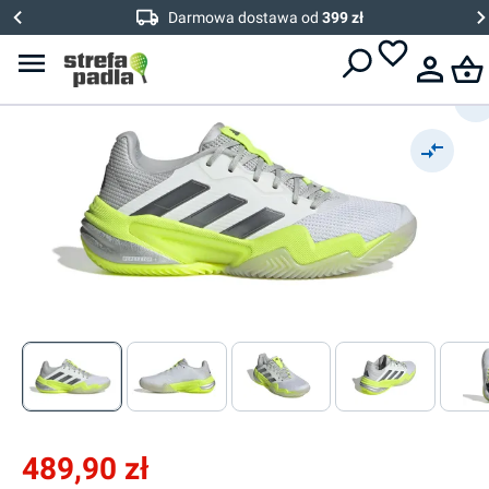
Damskie buty do padla
Darmowa dostawa od
399 zł
Adidas Barricade 13 W Clay
489,90 zł