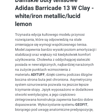
Damskie buty tenisowe
Adidas Barricade 13 W Clay -
white/iron metallic/lucid
lemon
Trzynasta edycja kultowego modelu przynosi
rozwiązania, które są odpowiedzią na stale
zmieniające się wymogi współczesnego tenisa.
Model zapewnia bardzo wysoki poziom amortyzacji i
stabilizacji oraz większy niż kiedykolwiek komfort
użytkowania. Cholewka z oddychającej siateczki
posiada w newralgicznych, najbardziej narażonych
na zużycie punktach wzmocnienia z
materiału
ADITUFF
, dzięki czemu podczas ślizgów
boczna strona buta jest chroniona. Asymetryczny
system sznurowania pozwala na jeszcze lepsze
trzymanie stopy. Język wyposażono w dodatkowe
otworki wentylacyjne, a jego częściowo
zintegrowana konstrukcja zapewnia bardzo dobre
dopasowanie. Wykorzystanie systemu
GEOFIT
,
biorącego pod uwagę anatomiczne predyspozycje,