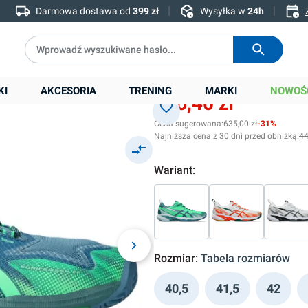
Darmowa dostawa od
399 zł
Wysyłka w
24h
tal green
KI
AKCESORIA
TRENING
MARKI
NOWOŚ
436,40 zł
Cena sugerowana:
635,00 zł
-31%
Najniższa cena z 30 dni przed obniżką:
44
Wariant:
Rozmiar:
Tabela rozmiarów
40,5
41,5
42