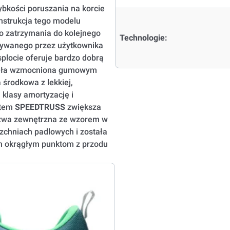
bkości poruszania na korcie
nstrukcja tego modelu
o zatrzymania do kolejnego
Technologie:
krywanego przez użytkownika
splocie oferuje bardzo dobrą
ostała wzmocniona gumowym
 środkowa z lekkiej,
klasy amortyzację i
stem
SPEEDTRUSS
zwiększa
szwa zewnętrzna ze wzorem w
zchniach padlowych i została
óm okrągłym punktom z przodu