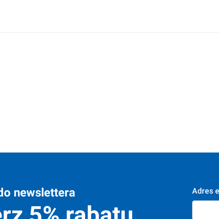
do newslettera
Adres e
rz 5% rabatu