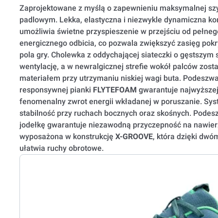
Zaprojektowane z myślą o zapewnieniu maksymalnej szy
padlowym. Lekka, elastyczna i niezwykle dynamiczna ko
umożliwia świetne przyspieszenie w przejściu od pełneg
energicznego odbicia, co pozwala zwiększyć zasięg po
pola gry. Cholewka z oddychającej siateczki o gęstszym 
wentylację, a w newralgicznej strefie wokół palców z
materiałem przy utrzymaniu niskiej wagi buta. Podeszwa
responsywnej pianki
FLYTEFOAM
gwarantuje najwyższej 
fenomenalny zwrot energii wkładanej w poruszanie. Sy
stabilność przy ruchach bocznych oraz skośnych. Pode
jodełkę gwarantuje niezawodną przyczepność na nawier
wyposażona w konstrukcję
X-GROOVE
, która dzięki dw
ułatwia ruchy obrotowe.