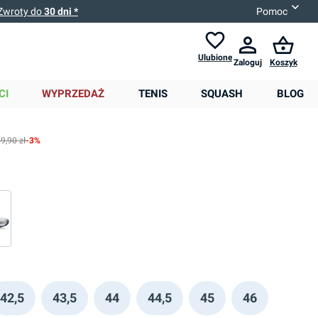
Zwroty do
30 dni *
Pomoc
Ulubione
Zaloguj
Koszyk
0,00 zł
CI
WYPRZEDAŻ
TENIS
SQUASH
BLOG
9,90 zł
-3%
42,5
43,5
44
44,5
45
46