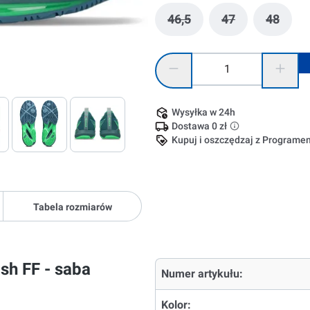
46,5
47
48
(Ta opcja jest obecnie nie
(Ta opcja jest o
(Ta opc
Ilość produktu: Wprowadź żądaną
Wysyłka w 24h
Dostawa 0 zł
Kupuj i oszczędzaj z Program
Tabela rozmiarów
sh FF - saba
Numer artykułu:
Kolor: