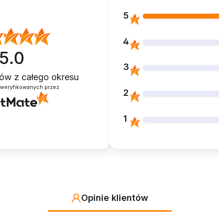
5
4
5.0
3
ntów
z całego okresu
zweryfikowanych przez
2
1
Opinie klientów