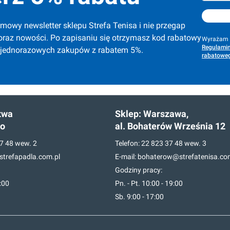
mowy newsletter sklepu Strefa Tenisa i nie przegap 
oraz nowości. Po zapisaniu się otrzymasz kod rabatowy 
Wyrażam z
Regulamin
 jednorazowych zakupów z rabatem 5%.
rabatoweg
twa
Sklep:
Warszawa,
go
al. Bohaterów Września 12
7 48
wew. 2
Telefon:
22 823 37 48
wew. 3
trefapadla.com.pl
E-mail:
bohaterow@strefatenisa.co
Godziny pracy:
7:00
Pn. - Pt. 10:00 - 19:00
Sb. 9:00 - 17:00