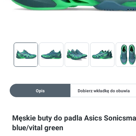
Opis
Dobierz wkładkę do obuwia
Męskie buty do padla Asics Sonicsma
blue/vital green