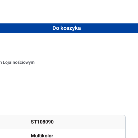
dostępna.)
becnie niedostępna.)
ja jest obecnie niedostępna.)
 ilość lub użyj przycisków, aby zwiększyć lub zmniejszyć ilość
Do koszyka
em Lojalnościowym
ST108090
Multikolor