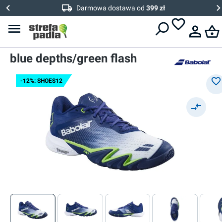
Darmowa dostawa od
399 zł
Babolat
Męskie buty do padla
Babolat Premura 3 Lebron -
blue depths/green flash
-12%: SHOES12