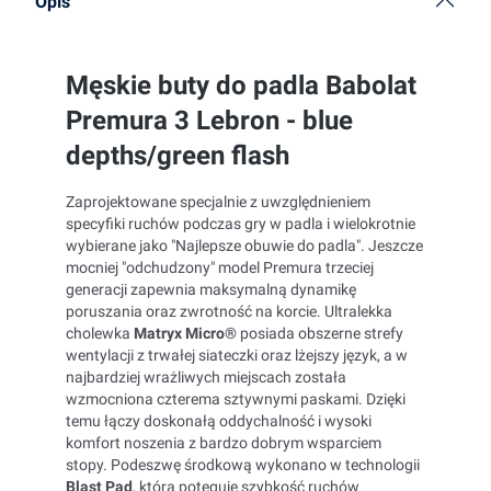
Opis
Męskie buty do padla Babolat
Premura 3 Lebron - blue
depths/green flash
Zaprojektowane specjalnie z uwzględnieniem
specyfiki ruchów podczas gry w padla i wielokrotnie
wybierane jako "Najlepsze obuwie do padla". Jeszcze
mocniej "odchudzony" model Premura trzeciej
generacji zapewnia maksymalną dynamikę
poruszania oraz zwrotność na korcie. Ultralekka
cholewka
Matryx Micro®
posiada obszerne strefy
wentylacji z trwałej siateczki oraz lżejszy język, a w
najbardziej wrażliwych miejscach została
wzmocniona czterema sztywnymi paskami. Dzięki
temu łączy doskonałą oddychalność i wysoki
komfort noszenia z bardzo dobrym wsparciem
stopy. Podeszwę środkową wykonano w technologii
Blast Pad
, która potęguje szybkość ruchów