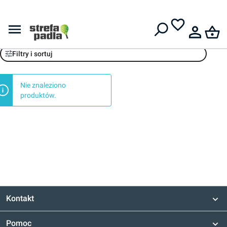
Darmowa dostawa od
399 zł
Pro's Pro
Filtry i sortuj
Nie znaleziono
produktów.
Kontakt
Pomoc