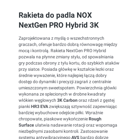
Rakieta do padla NOX
NextGen PRO Hybrid 3K
Zaprojektowana z myślą o wszechstronnych
graczach, oferuje bardzo dobrą równowagę między
mocą i kontrolą. Rakieta NextGen PRO Hybrid
pozwala na płynne zmiany stylu, od spowalniania
gry podczas obrony z tyłu kortu, do szybkich ataków
przy siatce. Posiada
główkę w kształcie łezki oraz
średnie wyważenie, które najlepiej łączą dobry
dostęp do dynamiki i precyzji zagrań z centralnie
umieszczonym sweetspotem.
Powierzchnia główki
wykonana ze splecionych w drobne kwadraty
włókien węglowych
3K Carbon
oraz rdzeń z gęstej
pianki
HR3 EVA
zwiększają sztywność zapewniając
bardziej wybuchowe odejście piłki. Wyraźnie
chropowate, piaskowe wykończenie
Rough
Surface
ułatwia nadawanie rotacji oraz wspomaga
niezbędnymi zasobami kontroli. Zastosowanie
systemu antywibracyjnego
AVS
bardzo dobrze