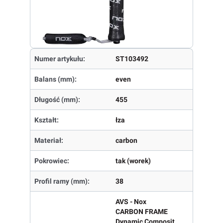
Numer artykułu:
ST103492
Balans (mm):
even
Długość (mm):
455
Kształt:
łza
Materiał:
carbon
Pokrowiec:
tak (worek)
Profil ramy (mm):
38
AVS - Nox
CARBON FRAME
Dynamic Composit