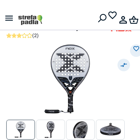
Darmowa dostawa od
399 zł
NOX
Rakieta do padla
NOX NextGen PRO Hybrid 3K
(
2
)
Średnia ocena 3 z 5 gwiazdek