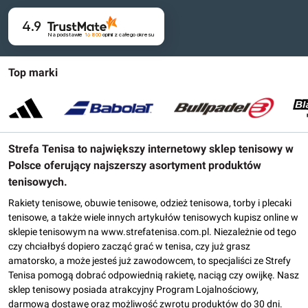
4.9
Na podstawie
16 800
opinii
z całego okresu
Top marki
Strefa Tenisa to największy internetowy sklep tenisowy w
Polsce oferujący najszerszy asortyment produktów
tenisowych.
Rakiety tenisowe, obuwie tenisowe, odzież tenisowa, torby i plecaki
tenisowe, a także wiele innych artykułów tenisowych kupisz online w
sklepie tenisowym na www.strefatenisa.com.pl. Niezależnie od tego
czy chciałbyś dopiero zacząć grać w tenisa, czy już grasz
amatorsko, a może jesteś już zawodowcem, to specjaliści ze Strefy
Tenisa pomogą dobrać odpowiednią rakietę, naciąg czy owijkę. Nasz
sklep tenisowy posiada atrakcyjny Program Lojalnościowy,
darmową dostawę oraz możliwość zwrotu produktów do 30 dni.