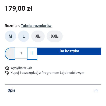
179,00 zł
Rozmiar:
Tabela rozmiarów
M
L
XL
XXL
(Ta opcja jest obecnie niedostępna.)
(Ta opcja jest obecnie niedost
Ilość produktu: Wprowadź żądaną ilość lub użyj przycisków, 
Do koszyka
Wysyłka w 24h
Kupuj i oszczędzaj z Programem Lojalnościowym
Opis