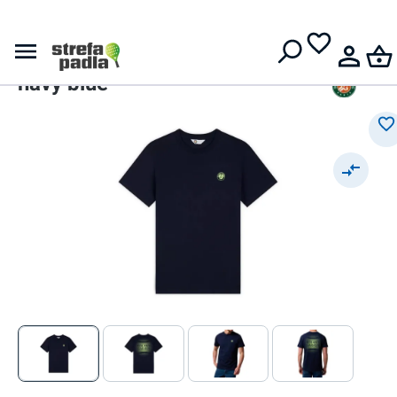
Darmowa dostawa od
399 zł
Roland Garros
Roland Garros Back Ball -
navy blue