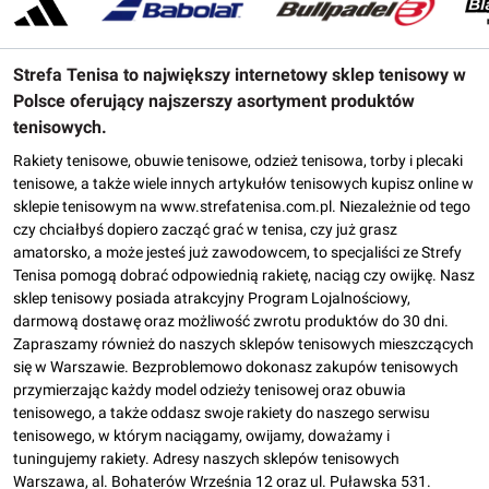
Strefa Tenisa to największy internetowy sklep tenisowy w
Polsce oferujący najszerszy asortyment produktów
tenisowych.
Rakiety tenisowe, obuwie tenisowe, odzież tenisowa, torby i plecaki
tenisowe, a także wiele innych artykułów tenisowych kupisz online w
sklepie tenisowym na www.strefatenisa.com.pl. Niezależnie od tego
czy chciałbyś dopiero zacząć grać w tenisa, czy już grasz
amatorsko, a może jesteś już zawodowcem, to specjaliści ze Strefy
Tenisa pomogą dobrać odpowiednią rakietę, naciąg czy owijkę. Nasz
sklep tenisowy posiada atrakcyjny Program Lojalnościowy,
darmową dostawę oraz możliwość zwrotu produktów do 30 dni.
Zapraszamy również do naszych sklepów tenisowych mieszczących
się w Warszawie. Bezproblemowo dokonasz zakupów tenisowych
przymierzając każdy model odzieży tenisowej oraz obuwia
tenisowego, a także oddasz swoje rakiety do naszego serwisu
tenisowego, w którym naciągamy, owijamy, doważamy i
tuningujemy rakiety. Adresy naszych sklepów tenisowych
Warszawa, al. Bohaterów Września 12 oraz ul. Puławska 531.