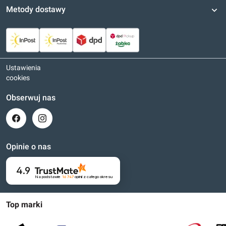
Metody dostawy
Ustawienia
cookies
Obserwuj nas
Opinie o nas
4.9
Na podstawie
16 747
opinii
z całego okresu
Top marki