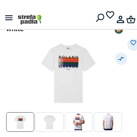
Darmowa dostawa od
399 zł
Roland Garros
Roland Garros Color Lines -
white