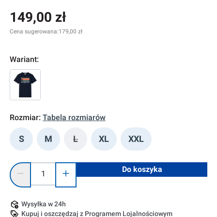
149,00 zł
Cena sugerowana:
179,00 zł
Wariant:
Rozmiar:
Tabela rozmiarów
S
M
L
XL
XXL
(Ta opcja jest obecnie niedostępna.)
Ilość produktu: Wprowadź żądaną ilość lub użyj przycisków, 
Do koszyka
Wysyłka w 24h
Kupuj i oszczędzaj z Programem Lojalnościowym