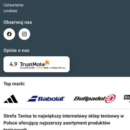
Ustawienia
cookies
Obserwuj nas
Opinie o nas
4.9
Na podstawie
16 803
opinii
z całego okresu
Top marki
Strefa Tenisa to największy internetowy sklep tenisowy w
Polsce oferujący najszerszy asortyment produktów
tenisowych.