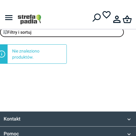
Darmowa dostawa od
399 zł
Tennis Zone
Filtry i sortuj
Nie znaleziono
produktów.
Kontakt
Pomoc