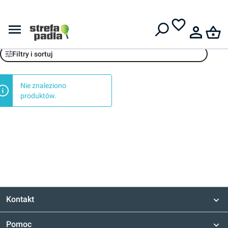
Darmowa dostawa od
399 zł
Produkt polecany trening
Filtry i sortuj
Nie znaleziono
produktów.
Kontakt
Pomoc