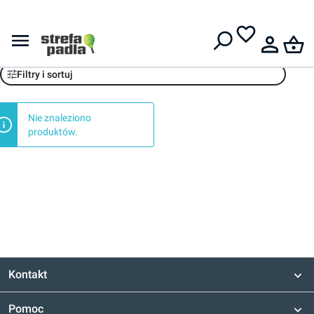
Darmowa dostawa od
399 zł
Odżywki białkowe
Filtry i sortuj
Nie znaleziono
produktów.
Kontakt
Pomoc