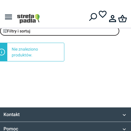
Darmowa dostawa od
399 zł
Produkt polecany wyprzedaż
Filtry i sortuj
Nie znaleziono
produktów.
Kontakt
Pomoc