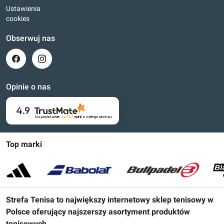
Ustawienia
cookies
Obserwuj nas
Opinie o nas
4.9
Na podstawie
16 747
opinii
z całego okresu
Top marki
Strefa Tenisa to największy internetowy sklep tenisowy w
Polsce oferujący najszerszy asortyment produktów
tenisowych.