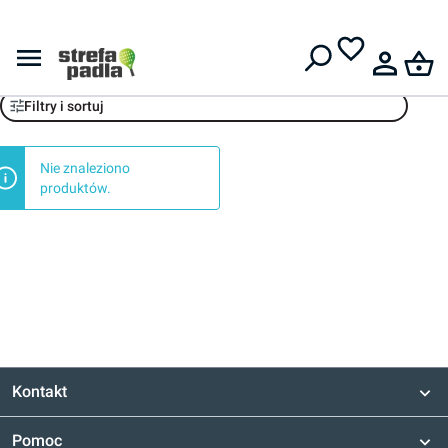
Darmowa dostawa od
399 zł
Rakiety juniorskie
Filtry i sortuj
Nie znaleziono
produktów.
Kontakt
Pomoc