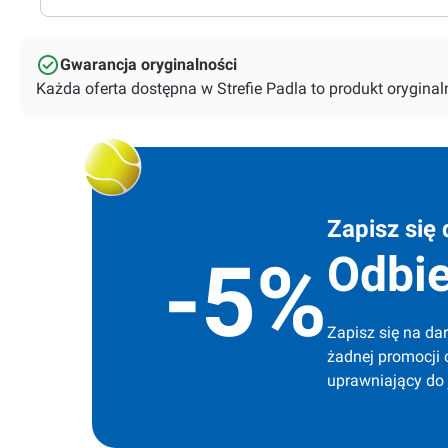
Gwarancja oryginalności
Każda oferta dostępna w Strefie Padla to produkt orygin
Zapisz się 
Odbie
-5%
Zapisz się na dar
żadnej promocji 
uprawniający do