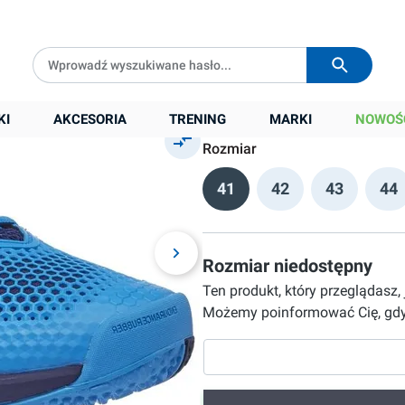
ay -
Darmowa dostawa od
399 zł
Wysyłka w
24h
489,90 zł
Cena sugerowana:
699,00 zł
KI
AKCESORIA
TRENING
MARKI
NOWOŚ
Rozmiar
41
42
43
44
Rozmiar niedostępny
Ten produkt, który przeglądasz,
Możemy poinformować Cię, gdy