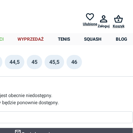
Zwroty do
30 dni *
Pomoc
Ulubione
Zaloguj
Koszyk
0,00 zł
CI
WYPRZEDAŻ
TENIS
SQUASH
BLOG
44,5
45
45,5
46
 jest obecnie niedostępny.
 będzie ponownie dostępny.