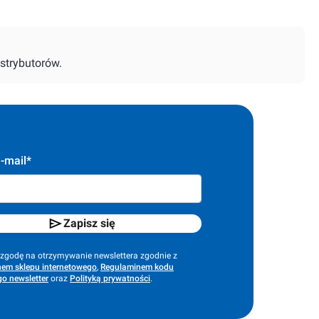
strybutorów.
-mail*
Zapisz się
godę na otrzymywanie newslettera zgodnie z
em sklepu internetowego
,
Regulaminem kodu
o newsletter
oraz
Polityką prywatności
.