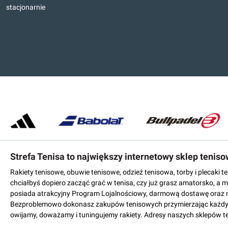
stacjonarnie
Strefa Tenisa to największy internetowy sklep tenis
Rakiety tenisowe, obuwie tenisowe, odzież tenisowa, torby i plecaki 
chciałbyś dopiero zacząć grać w tenisa, czy już grasz amatorsko, a 
posiada atrakcyjny Program Lojalnościowy, darmową dostawę oraz 
Bezproblemowo dokonasz zakupów tenisowych przymierzając każdy mo
owijamy, doważamy i tuningujemy rakiety. Adresy naszych sklepów t