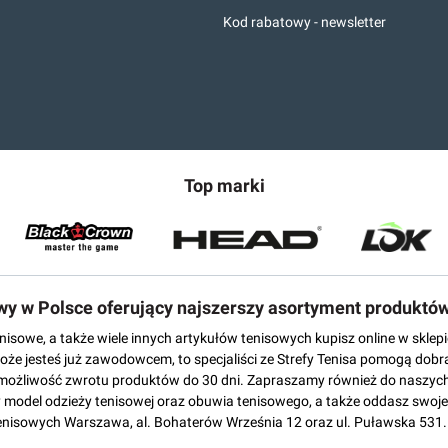
Kod rabatowy - newsletter
Top marki
owy w Polsce oferujący najszerszy asortyment produktó
tenisowe, a także wiele innych artykułów tenisowych kupisz online w skl
może jesteś już zawodowcem, to specjaliści ze Strefy Tenisa pomogą dobr
możliwość zwrotu produktów do 30 dni. Zapraszamy również do naszych
del odzieży tenisowej oraz obuwia tenisowego, a także oddasz swoje 
enisowych Warszawa, al. Bohaterów Września 12 oraz ul. Puławska 531.