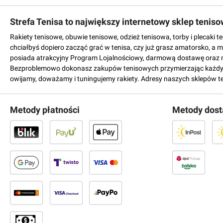
Strefa Tenisa to największy internetowy sklep tenis
Rakiety tenisowe, obuwie tenisowe, odzież tenisowa, torby i plecaki 
chciałbyś dopiero zacząć grać w tenisa, czy już grasz amatorsko, a 
posiada atrakcyjny Program Lojalnościowy, darmową dostawę oraz 
Bezproblemowo dokonasz zakupów tenisowych przymierzając każdy mo
owijamy, doważamy i tuningujemy rakiety. Adresy naszych sklepów t
Metody płatności
Metody dos