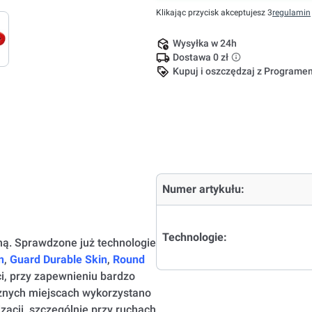
Klikając przycisk akceptujesz 3
regulamin
Wysyłka w 24h
Dostawa 0 zł
Kupuj i oszczędzaj z Program
Numer artykułu:
Technologie:
ą. Sprawdzone już technologie
n
,
Guard
Durable Skin
,
Round
i, przy zapewnieniu bardzo
cznych miejscach wykorzystano
zacji, szczególnie przy ruchach