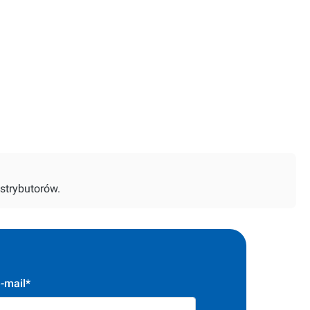
strybutorów.
-mail*