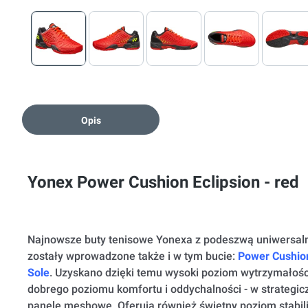
Opis
Yonex Power Cushion Eclipsion - red
Najnowsze buty tenisowe Yonexa z podeszwą uniwersaln
zostały wprowadzone także i w tym bucie:
Power Cushio
Sole
. Uzyskano dzięki temu wysoki poziom wytrzymałośc
dobrego poziomu komfortu i oddychalności - w strategi
panele meshowe. Oferują również świetny poziom stabili