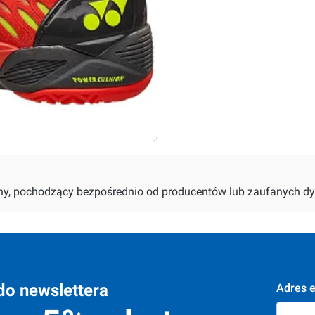
alny, pochodzący bezpośrednio od producentów lub zaufanych dy
do newslettera
Adres e