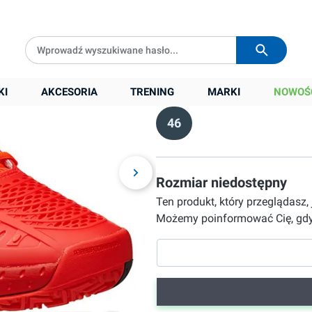
d
Darmowa dostawa od
399 zł
Wysyłka w
24h
449,90 zł
Cena sugerowana:
699,00 zł
KI
AKCESORIA
TRENING
Rozmiar
MARKI
NOWOŚ
46
Rozmiar niedostępny
Ten produkt, który przeglądasz,
Możemy poinformować Cię, gdy