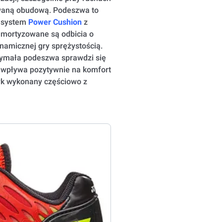
waną obudową. Podeszwa to
y system
Power Cushion
z
amortyzowane są odbicia o
namicznej gry sprężystością.
zymała podeszwa sprawdzi się
a wpływa pozytywnie na komfort
zyk wykonany częściowo z