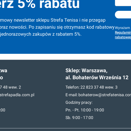
rz 5% rabatu
mowy newsletter sklepu Strefa Tenisa i nie przegap 
oraz nowości. Po zapisaniu się otrzymasz kod rabatowy 
Wyrażam z
Regulamin
 jednorazowych zakupów z rabatem 5%.
rabatoweg
twa
Sklep:
Warszawa,
go
al. Bohaterów Września 12
7 48
wew. 2
Telefon:
22 823 37 48
wew. 3
trefapadla.com.pl
E-mail:
bohaterow@strefatenisa.co
Godziny pracy:
7:00
Pn. - Pt. 10:00 - 19:00
Sb. 9:00 - 17:00