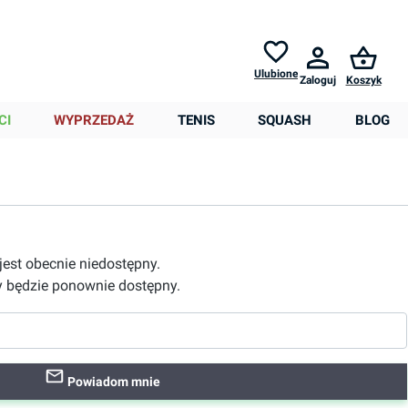
Zwroty do
30 dni *
Pomoc
Ulubione
Zaloguj
Koszyk
0,00 zł
CI
WYPRZEDAŻ
TENIS
SQUASH
BLOG
 jest obecnie niedostępny.
 będzie ponownie dostępny.
Powiadom mnie