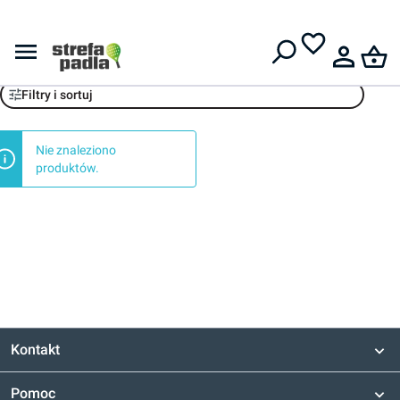
Darmowa dostawa od
399 zł
ON (banner)
Filtry i sortuj
Nie znaleziono
produktów.
Kontakt
Pomoc