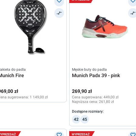
akieta do padla
Męskie buty do padla
Munich Fire
Munich Padx 39 - pink
969,00 zł
269,90 zł
Cena sugerowana:
1 149,00 zł
Cena sugerowana:
449,00 zł
Najniższa cena:
261,80 zł
Dostępne rozmiary:
42
45
YPRZEDAŻ
WYPRZEDAŻ