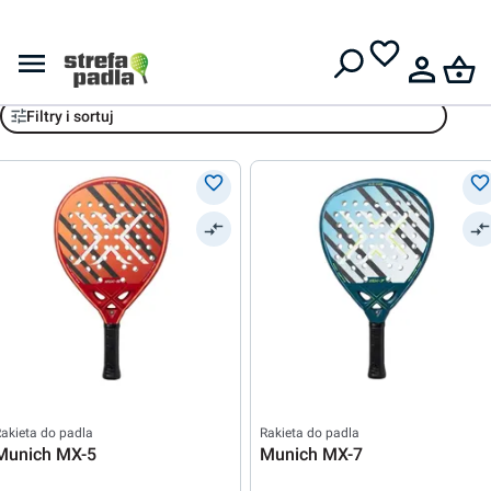
Darmowa dostawa od
399 zł
Munich
Filtry i sortuj
akieta do padla
Rakieta do padla
Munich MX-5
Munich MX-7