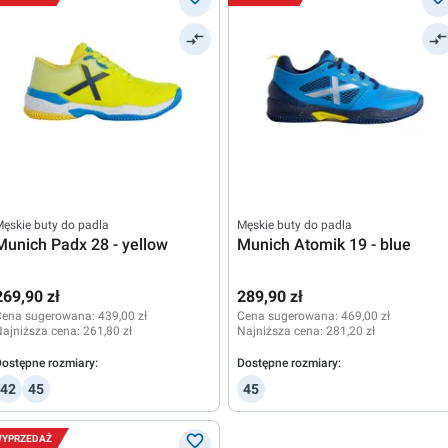
ęskie buty do padla
Męskie buty do padla
Munich Padx 28 - yellow
Munich Atomik 19 - blue
269,90 zł
289,90 zł
Cena sugerowana:
439,00 zł
Cena sugerowana:
469,00 zł
ajniższa cena:
261,80 zł
Najniższa cena:
281,20 zł
ostępne rozmiary:
Dostępne rozmiary:
42
45
45
YPRZEDAŻ