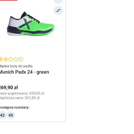
rednia ocena 2 z 5 gwiazdek
ęskie buty do padla
Munich Padx 24 - green
269,90 zł
Cena sugerowana:
439,00 zł
ajniższa cena:
261,80 zł
ostępne rozmiary:
42
45