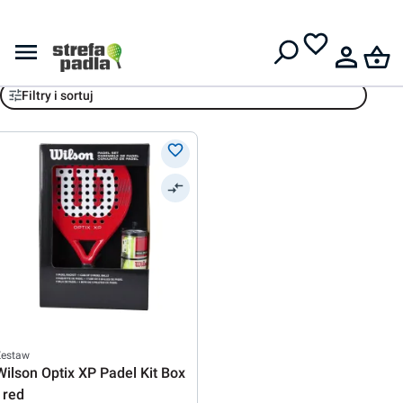
Darmowa dostawa od
399 zł
Zestawy
Filtry i sortuj
Zestaw
Wilson Optix XP Padel Kit Box
- red