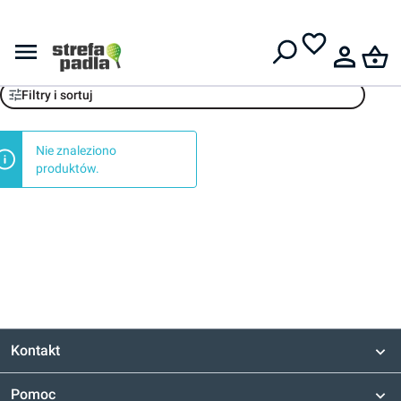
Darmowa dostawa od
399 zł
Tennis Tutor
Filtry i sortuj
Nie znaleziono
produktów.
Kontakt
Pomoc