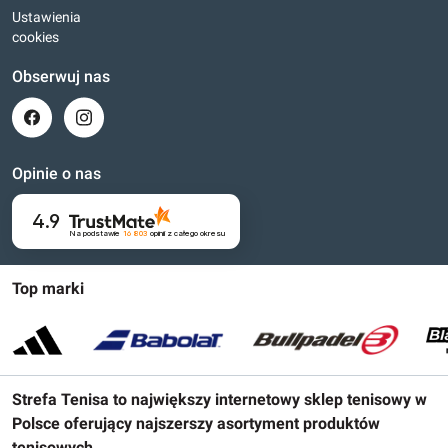
Ustawienia
cookies
Obserwuj nas
Opinie o nas
4.9
Na podstawie
16 803
opinii
z całego okresu
Top marki
Strefa Tenisa to największy internetowy sklep tenisowy w
Polsce oferujący najszerszy asortyment produktów
tenisowych.