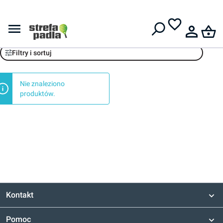
Darmowa dostawa od
399 zł
Starvie
Filtry i sortuj
Nie znaleziono
produktów.
Kontakt
Pomoc