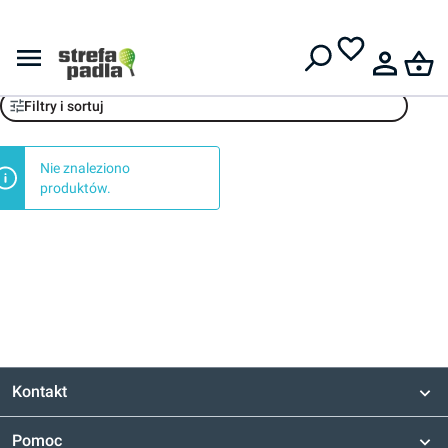
Darmowa dostawa od
399 zł
Stepy
Filtry i sortuj
Nie znaleziono
produktów.
Kontakt
Pomoc