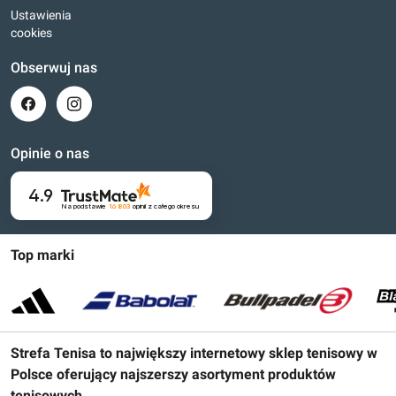
Ustawienia
cookies
Obserwuj nas
Opinie o nas
4.9
Na podstawie
16 803
opinii
z całego okresu
Top marki
Strefa Tenisa to największy internetowy sklep tenisowy w
Polsce oferujący najszerszy asortyment produktów
tenisowych.